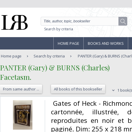
Search by criteria
HOME PAGE
BOOKS AND WORKS
Home page
Search by criteria
PANTER (Gary) & BURNS (Charle
‎PANTER (Gary) & BURNS (Charles)‎
‎Facetasm.‎
From same author ...
All books of this bookseller
1 book(s
‎ Gates of Heck - Richmon
cartonnée, illustrée, d
reproduites en noir et b
paginé. Dim: 255 x 218 mm