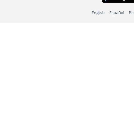
English
Español
Po