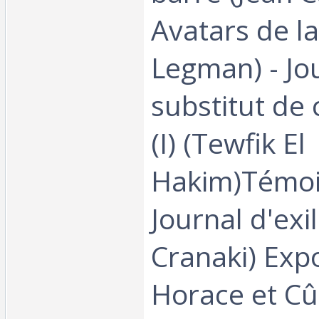
Avatars de la
Legman) - Jo
substitut d
(I) (Tewfik El
Hakim)Témoi
Journal d'exi
Cranaki) Exp
Horace et Cû