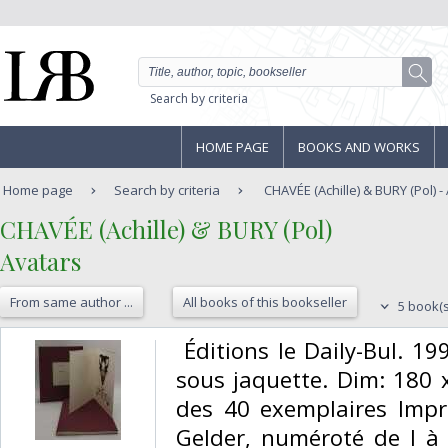
Search by criteria
HOME PAGE
BOOKS AND WORKS
Home page
Search by criteria
CHAVÉE (Achille) & BURY (Pol) -
‎CHAVÉE (Achille) & BURY (Pol)‎
‎Avatars‎
From same author ...
All books of this bookseller
5 book(s
‎ Éditions le Daily-Bul. 19
sous jaquette. Dim: 180
des 40 exemplaires Imp
Gelder, numéroté de I à