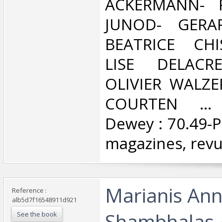
ACKERMANN- 
JUNOD- GERA
BEATRICE CHI
LISE DELACRE
OLIVIER WALZE
COURTEN ... C
Dewey : 70.49-Pr
magazines, revu
‎Marianis Ann
Reference :
alb5d7f16548911d921
Shambhalas 
See the book