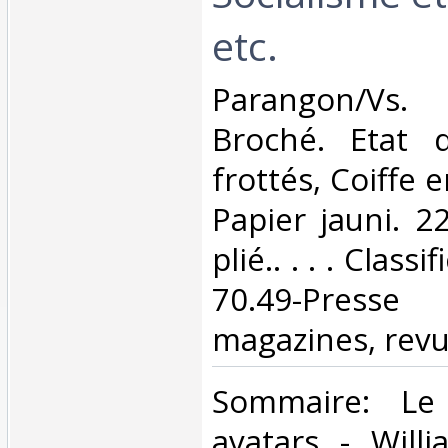
etc.‎
‎Parangon/Vs.
Broché. Etat d
frottés, Coiffe 
Papier jauni. 2
plié.. . . . Class
70.49-Presse
magazines, revu
‎Sommaire: Le
avatars - Will