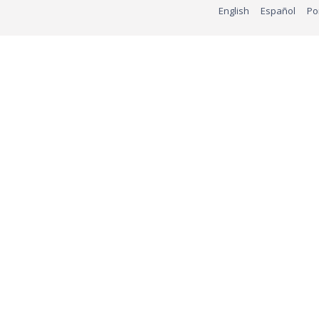
English
Español
Po