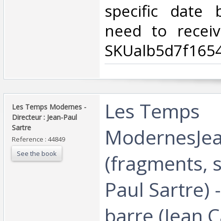
specific date
need to receiv
SKUalb5d7f1654
‎Les Temps
‎Les Temps Modernes -
Directeur : Jean-Paul
Sartre‎
ModernesJea
Reference : 44849
See the book
(fragments, s
Paul Sartre) 
barre (Jean C