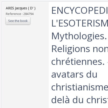
‎ENCYCOPEDI
‎ARES Jacques ( D' )‎
Reference : 284794
L'ESOTERISME
See the book
Mythologies. -
Religions no
chrétiennes. -
avatars du
christianisme.
delà du chris