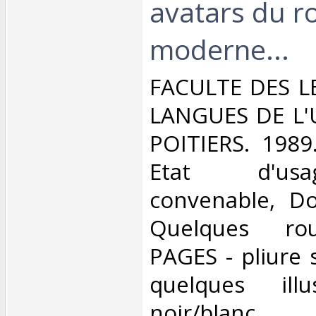
avatars du 
moderne...‎
‎FACULTE DES L
LANGUES DE L'
POITIERS. 1989.
Etat d'us
convenable, Dos
Quelques rou
PAGES - pliure s
quelques illu
noir/blanc. . . 