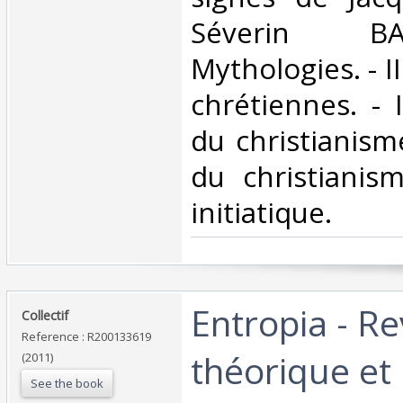
Séverin BA
Mythologies. - I
chrétiennes. - I
du christianisme
du christianism
initiatique.‎
‎Entropia - R
‎Collectif‎
Reference : R200133619
théorique et 
(2011)
See the book