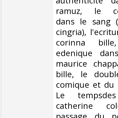
authenticite 
ramuz, le co
dans le sang (
cingria), l'ecri
corinna bille,
edenique dans
maurice chapp
bille, le doub
comique et du 
Le tempsde
catherine co
passage du po