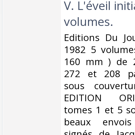
V. L'éveil init
volumes.‎
‎Editions Du Jo
1982 5 volumes
160 mm ) de 2
272 et 208 pa
sous couvertur
EDITION ORI
tomes 1 et 5 so
beaux envois
signés de Jac