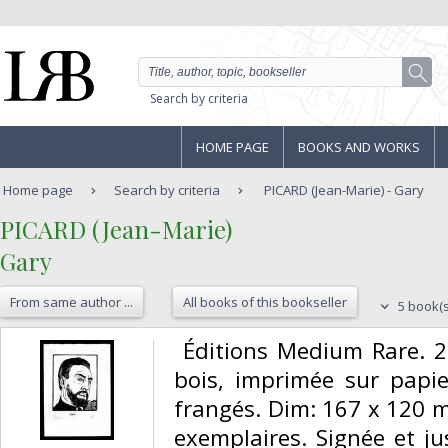
Search by criteria
HOME PAGE
BOOKS AND WORKS
Home page
Search by criteria
PICARD (Jean-Marie) - Gary
‎PICARD (Jean-Marie)‎
‎Gary‎
From same author ...
All books of this bookseller
5 book(s
‎ Éditions Medium Rare. 2
bois, imprimée sur papie
frangés. Dim: 167 x 120 
exemplaires. Signée et ju