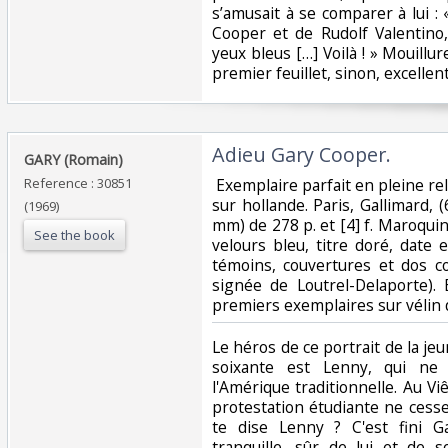
s’amusait à se comparer à lui :
Cooper et de Rudolf Valentino,
yeux bleus […] Voilà ! » Mouillur
premier feuillet, sinon, excellent
‎Adieu Gary Cooper.‎
‎GARY (Romain)‎
Reference : 30851
‎ Exemplaire parfait en pleine re
sur hollande. Paris, Gallimard, (
(1969)
mm) de 278 p. et [4] f. Maroqui
See the book
velours bleu, titre doré, date
témoins, couvertures et dos co
signée de Loutrel-Delaporte). 
premiers exemplaires sur vélin d
‎Le héros de ce portrait de la 
soixante est Lenny, qui ne 
l'Amérique traditionnelle. Au Viê
protestation étudiante ne cesse
te dise Lenny ? C'est fini Ga
tranquille, sûr de lui et de s