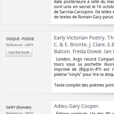
date postérieure à celle du ma
sont unis en secret le 16 octob
de Sarrola-Carcopino. De telles é
de textes de Romain Gary parus a
‎Early Victorian Poetry. T
‎DISQUE- POESIE.‎
C. & E. Bronte. J. Clare. E.
Reference : c4972
Balcon. Freda Dowie. Ian
See the book
‎ London, Argo record Company
tours sous sa pochette illusr
imprimé de (8)pp.in-4°Il est
platine "vinyls" pour lire ce disqu
‎Texte complet des poémes joint.(
‎Adieu Gary Cooper.‎
‎GARY (Romain)‎
Reference : 30022
‎ Édition originale. Un des 80 