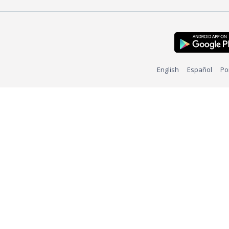
English
Español
Po