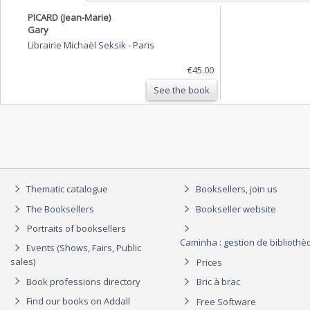
PICARD (Jean-Marie)
Gary
Librairie Michaël Seksik
-
Paris
€45.00
See the book
Thematic catalogue
Booksellers, join us
The Booksellers
Bookseller website
Portraits of booksellers
Caminha : gestion de biblioth
Events (Shows, Fairs, Public
sales)
Prices
Book professions directory
Bric à brac
Find our books on Addall
Free Software