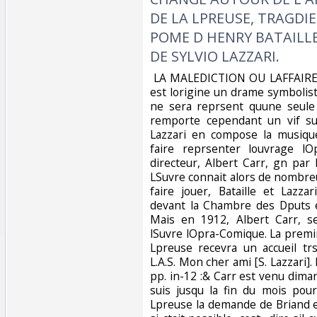
DE LA LPREUSE, TRAGDIE
POME D HENRY BATAILL
DE SYLVIO LAZZARI.‎
‎ LA MALEDICTION OU LAFFAIRE
est lorigine un drame symboliste
ne sera reprsent quune seule 
remporte cependant un vif suc
Lazzari en compose la musiqu
faire reprsenter louvrage lO
directeur, Albert Carr, gn par l
LSuvre connait alors de nombreu
faire jouer, Bataille et Lazzar
devant la Chambre des Dputs e
Mais en 1912, Albert Carr, s
lSuvre lOpra-Comique. La premire
Lpreuse recevra un accueil trs
L.A.S. Mon cher ami [S. Lazzari].
pp. in-12 :& Carr est venu dima
suis jusqu la fin du mois pou
Lpreuse la demande de Briand e