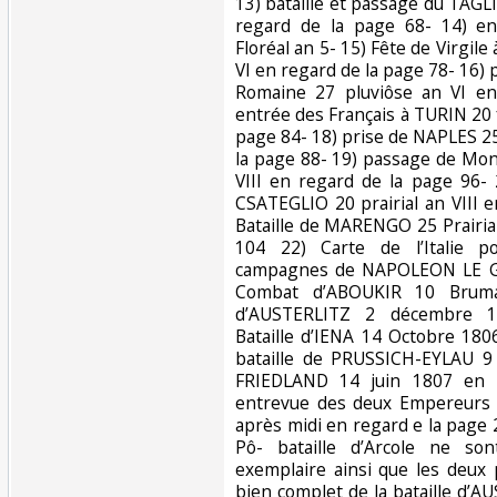
13) bataille et passage du TA
regard de la page 68- 14) en
Floréal an 5- 15) Fête de Virgi
VI en regard de la page 78- 16)
Romaine 27 pluviôse an VI en
entrée des Français à TURIN 20 
page 84- 18) prise de NAPLES 25
la page 88- 19) passage de Mon
VIII en regard de la page 96-
CSATEGLIO 20 prairial an VIII 
Bataille de MARENGO 25 Prairial
104 22) Carte de l’Italie po
campagnes de NAPOLEON LE GR
Combat d’ABOUKIR 10 Brumai
d’AUSTERLITZ 2 décembre 18
Bataille d’IENA 14 Octobre 180
bataille de PRUSSICH-EYLAU 9 
FRIEDLAND 14 juin 1807 en 
entrevue des deux Empereurs 
après midi en regard e la page 
Pô- bataille d’Arcole ne so
exemplaire ainsi que les deux 
bien complet de la bataille d’