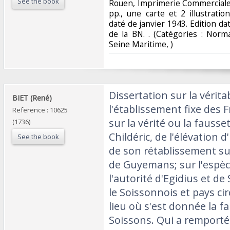
See the book
‎Rouen, Imprimerie Commerciale,
pp., une carte et 2 illustrati
daté de janvier 1943. Edition d
de la BN. . (Catégories : Nor
Seine Maritime, )‎
‎Dissertation sur la vérit
‎BIET (René)‎
l'établissement fixe des 
Reference : 10625
sur la vérité ou la fausse
(1736)
Childéric, de l'élévation d
See the book
de son rétablissement sur
de Guyemans; sur l'espèc
l'autorité d'Egidius et de 
le Soissonnois et pays cir
lieu où s'est donnée la f
Soissons. Qui a remporté 