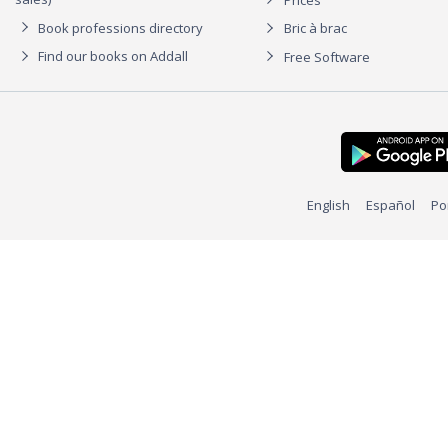
Book professions directory
Bric à brac
Find our books on Addall
Free Software
English
Español
Po