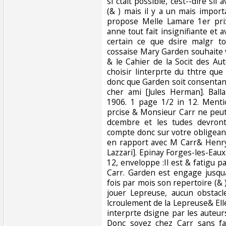
si ctait possible, cest--dire sil
(& ) mais il y a un mais importan
propose Melle Lamare 1er pri
anne tout fait insignifiante et a
certain ce que dsire malgr to
cossaise Mary Garden souhaite 
& le Cahier de la Socit des Au
choisir linterprte du thtre que
donc que Garden soit consentant
cher ami [Jules Herman]. Ball
1906. 1 page 1/2 in 12. Mentio
prcise & Monsieur Carr ne peut
dcembre et les tudes devront
compte donc sur votre obligean
en rapport avec M Carr& Henry B
Lazzari]. Epinay Forges-les-Eau
12, enveloppe :Il est & fatigu pa
Carr. Garden est engage jusqu
fois par mois son repertoire (&
jouer Lepreuse, aucun obstacl
lcroulement de la Lepreuse& El
interprte dsigne par les auteurs
Donc soyez chez Carr sans fa