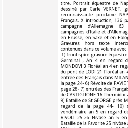
titre, Portrait équestre de N
dessiné par Carle VERNET, g
reconnaissante proclame N
Français, X introduction, 136 p
campagne d’Allemagne 63 
campagnes d’Italie et d’Allem
en Prusse, en Saxe et en Pol
Gravures hors texte interc
contenues dans ce volume avec
:1) frontispice gravure équestr
Germinal , An 4 en regard de
MONDOVI 3 Floréal an 4 en rega
du pont de LODI 21 Floréal an 
entrée des Français dans MILAN
la page 24- 6) Révolte de PAVIE 7
page 28- 7) entrées des Françai
de CASTIGLIONE 16 Thermidor a
9) Bataille de St GEORGE près 
regard de la page 44- 10) 
vendémiaire an 5 en regard de
RIVOLI 25-26 Nivôse an 5 en
Bataille de la Favorite 25 nivôse