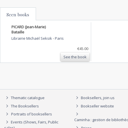
Seen books
PICARD (Jean-Marie)
Bataille
Librairie Michaël Seksik
-
Paris
€45.00
See the book
Thematic catalogue
Booksellers, join us
The Booksellers
Bookseller website
Portraits of booksellers
Caminha : gestion de biblioth
Events (Shows, Fairs, Public
sales)
Prices