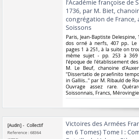
l'Académie françoise de S
1736, par M. Biet, chanoin
congrégation de France, 
Soissons‎
‎Paris, Jean-Baptiste Delespine, 
dos orné à nerfs, 407 pp.. Le
pages 1 à 251, à la suite on tr
même sujet - pp. 253 à 369 : 
l'époque de l'établissement des 
M. Le Beuf, chanoine d'Auxer
''Dissertatio de praefinito tem
in Galliis...'' par M. Ribauld de 
Ouvrage assez rare. Quérard
Soissonnais, Francs, Mérovingien
‎Victoires des Armées Fran
‎[Audin] - ‎ ‎Collectif‎
en 6 Tomes) Tome I : Co
Reference : 68364