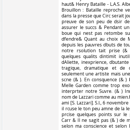
haut& Henry Bataille - L.A.S. Albe
Brouillon : Bataille reproche 
dans la presse que Circ serait jou
preuve de son peu de dsir de
assurer le succs & Pendant un
boue qui nest pas retombe su
dfendre& Quant au choix de Me
depuis les pauvres dbuts de to
notre rsolution tait prise (&
quelques qualits dintimit inuti
dAliette, inexprience, dbutante
tragique, dramatique et de 
seulement une artiste mais une 
scne (& ). En consquence (& ) 
Melle Garden comme trop exot
interprter notre Suvre. (& ) In
nom de Lazzari comme au mien.H
ami [S. Lazzari]. S.l., 6 novembre
il rcuse le ton peu amne de la 
prcise quelques points sur le
Carr & Il ne sagit pas (& ) de m
selon ma conscience et selon l