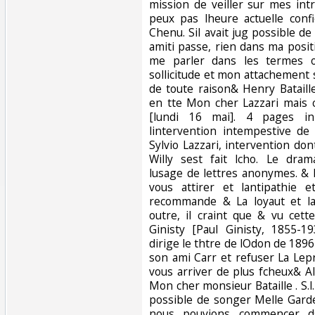
mission de veiller sur mes intr
peux pas lheure actuelle conf
Chenu. Sil avait jug possible d
amiti passe, rien dans ma posi
me parler dans les termes 
sollicitude et mon attachement 
de toute raison& Henry Bataill
en tte Mon cher Lazzari mais cr
[lundi 16 mai]. 4 pages in
lintervention intempestive de
Sylvio Lazzari, intervention do
Willy sest fait lcho. Le dra
lusage de lettres anonymes. &
vous attirer et lantipathie e
recommande & La loyaut et la 
outre, il craint que & vu cett
Ginisty [Paul Ginisty, 1855-193
dirige le thtre de lOdon de 1896
son ami Carr et refuser La Lep
vous arriver de plus fcheux& A
Mon cher monsieur Bataille . S.l.n
possible de songer Melle Garde
nous pouvions commencer d