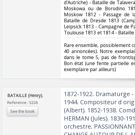
d'Autriche) - Bataille de Talaver
Moskowa ou de Borodino 181
Moskow 1812 - Passage de la
Bataille de Dresde 1813 (Camp
Leipsick 1813 - Campagne de Par
Toulouse 1813 et 1814 - Bataille
‎Rare ensemble, possiblement co
40 annoncées). Notre exemplair
dans le tome 5, pas de frontis
Bon état (une fente partielle e
exemplaire par ailleurs)‎
‎1872-1922. Dramaturge - 
‎BATAILLE (Henry).‎
1944. Compositeur d orig
Reference : 5226
(Albert). 1852-1938. Comd
See the book
HERMAN (Jules). 1830-1911
orchestre. PASSIONNA
CHANGE AUTOUR DE L AF