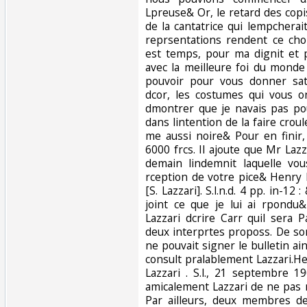
Lpreuse& Or, le retard des copi
de la cantatrice qui lempchera
reprsentations rendent ce choi
est temps, pour ma dignit et po
avec la meilleure foi du monde
pouvoir pour vous donner sat
dcor, les costumes qui vous o
dmontrer que je navais pas po
dans lintention de la faire crou
me aussi noire& Pour en finir,
6000 frcs. Il ajoute que Mr Laz
demain lindemnit laquelle vo
rception de votre pice& Henry B
[S. Lazzari]. S.l.n.d. 4 pp. in-12 :
joint ce que je lui ai rpondu&
Lazzari dcrire Carr quil sera P
deux interprtes proposs. De son 
ne pouvait signer le bulletin ains
consult pralablement Lazzari.He
Lazzari . S.l., 21 septembre 19
amicalement Lazzari de ne pas m
Par ailleurs, deux membres d