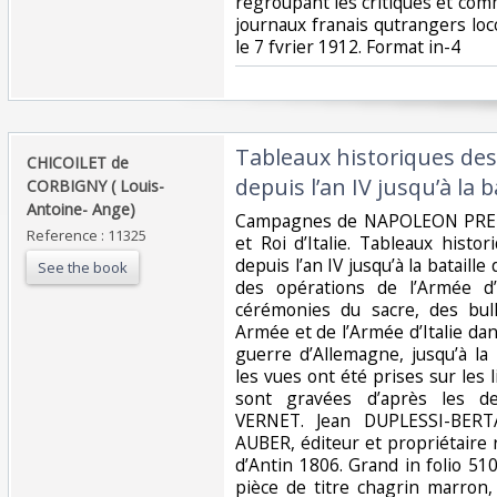
regroupant les critiques et com
journaux franais qutrangers loc
le 7 fvrier 1912. Format in-4‎
‎Tableaux historiques des
‎CHICOILET de
depuis l’an IV jusqu’à la 
CORBIGNY ( Louis-
Antoine- Ange)‎
‎Campagnes de NAPOLEON PREM
Reference : 11325
et Roi d’Italie. Tableaux histo
depuis l’an IV jusqu’à la batail
See the book
des opérations de l’Armée d’
cérémonies du sacre, des bull
Armée et de l’Armée d’Italie dan
guerre d’Allemagne, jusqu’à l
les vues ont été prises sur les
sont gravées d’après les d
VERNET. Jean DUPLESSI-BERT
AUBER, éditeur et propriétaire
d’Antin 1806. Grand in folio 51
pièce de titre chagrin marron, f