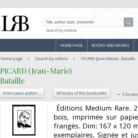
Search by criteria
HOME PAGE
BOOKS AND WORKS
Home page
Search by criteria
PICARD (Jean-Marie) - Bataille
‎PICARD (Jean-Marie)‎
‎Bataille‎
From same author ...
All books of this bookseller
5 book(s
‎ Éditions Medium Rare. 2
bois, imprimée sur papie
frangés. Dim: 167 x 120 
exemplaires. Signée et ju