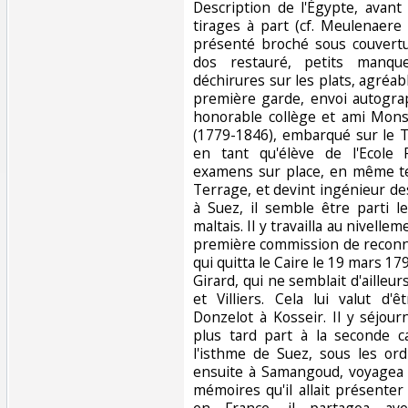
Description de l'Égypte, avant 
tirages à part (cf. Meulenaere
présenté broché sous couvertu
dos restauré, petits manqu
déchirures sur les plats, agréabl
première garde, envoi autogr
honorable collège et ami Mons
(1779-1846), embarqué sur le 
en tant qu'élève de l'Ecole 
examens sur place, en même te
Terrage, et devint ingénieur d
à Suez, il semble être parti l
maltais. Il y travailla au nivelle
première commission de reconn
qui quitta le Caire le 19 mars 179
Girard, qui ne semblait d'ailleur
et Villiers. Cela lui valut d
Donzelot à Kosseir. Il y séjour
plus tard part à la seconde 
l'isthme de Suez, sous les ord
ensuite à Samangoud, voyagea d
mémoires qu'il allait présenter 
en France, il partagea avec