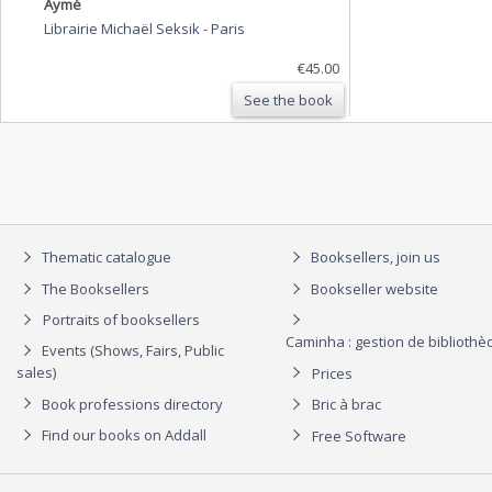
Aymé
Librairie Michaël Seksik
-
Paris
€45.00
See the book
Thematic catalogue
Booksellers, join us
The Booksellers
Bookseller website
Portraits of booksellers
Caminha : gestion de biblioth
Events (Shows, Fairs, Public
sales)
Prices
Book professions directory
Bric à brac
Find our books on Addall
Free Software