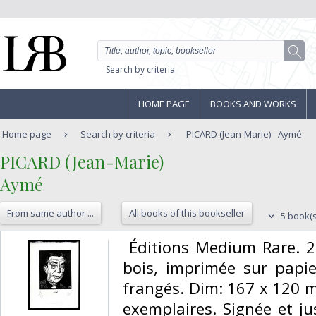
Search by criteria
HOME PAGE
BOOKS AND WORKS
Home page
Search by criteria
PICARD (Jean-Marie) - Aymé
‎PICARD (Jean-Marie)‎
‎Aymé‎
From same author ...
All books of this bookseller
5 book(s
‎ Éditions Medium Rare. 2
bois, imprimée sur papie
frangés. Dim: 167 x 120 
exemplaires. Signée et ju