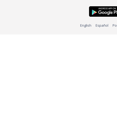
English
Español
Po