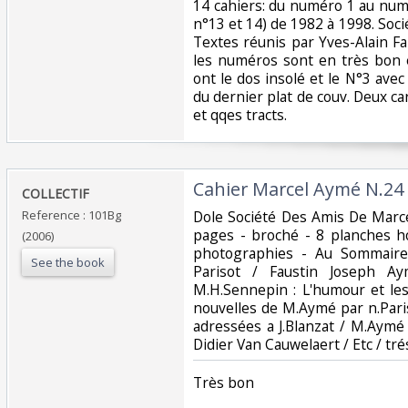
‎14 cahiers: du numéro 1 au nu
n°13 et 14) de 1982 à 1998. Soc
Textes réunis par Yves-Alain F
les numéros sont en très bon é
ont le dos insolé et le N°3 ave
du dernier plat de couv. Deux c
et qqes tracts.‎
‎Cahier Marcel Aymé N.24‎
‎COLLECTIF‎
Reference : 101Bg
‎Dole Société Des Amis De Mar
pages - broché - 8 planches h
(2006)
photographies - Au Sommaire
See the book
Parisot / Faustin Joseph A
M.H.Sennepin : L'humour et le
nouvelles de M.Aymé par n.Pari
adressées a J.Blanzat / M.Aymé 
Didier Van Cauwelaert / Etc / tré
‎Très bon ‎