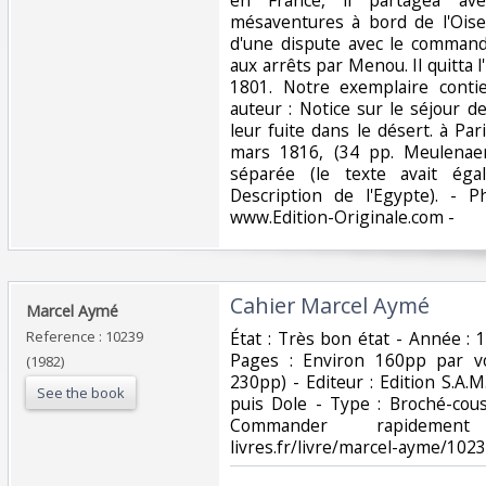
mésaventures à bord de l'Oiseau
d'une dispute avec le commanda
aux arrêts par Menou. Il quitta 
1801. Notre exemplaire conti
auteur : Notice sur le séjour 
leur fuite dans le désert. à Pa
mars 1816, (34 pp. Meulenaer
séparée (le texte avait ég
Description de l'Egypte). - P
www.Edition-Originale.com -‎
‎Cahier Marcel Aymé‎
‎Marcel Aymé‎
Reference : 10239
‎État : Très bon état - Année : 
Pages : Environ 160pp par v
(1982)
230pp) - Editeur : Edition S.A.M.
See the book
puis Dole - Type : Broché-cous
Commander rapidement
livres.fr/livre/marcel-ayme/102