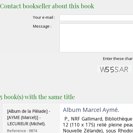
Contact bookseller about this book
Your e-mail :
Message :
Enter these char
5 book(s) with the same title
‎Album Marcel Aymé.‎
‎[Album de la Pléiade] -
[AYME (Marcel)] -
‎ P., NRF Gallimard, Bibliothèque 
LECUREUR (Michel). ‎
12 (110 x 175) relié pleine pe
Nouvelle Zélande), sous Rhodoïd
Reference : 9874