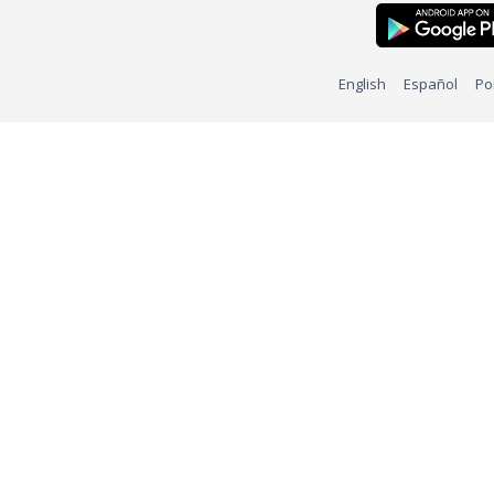
English
Español
Po