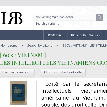
Search by criteria
HOME PAGE
BOOKS AND WORKS
Home page
Search by criteria
[ 60's / VIETNAM ] - LES INTEL
‎[ 60's / VIETNAM ] ‎
‎LES INTELLECTUELS VIETNAMIENS CON
From same author ...
All books of this bookseller
‎ Édité par le secrétar
intellectuels vietnam
américaine au Vietnam.
souple, dos droit collé. D