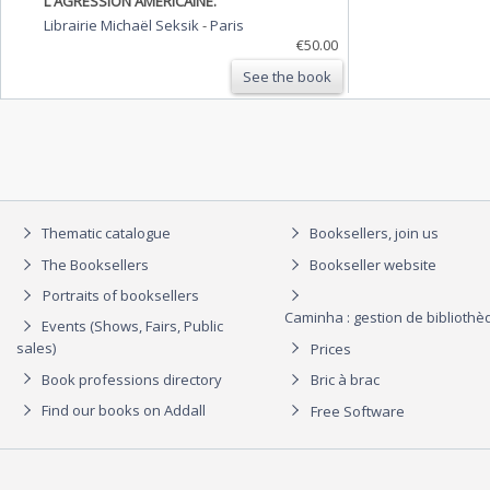
L'AGRESSION AMÉRICAINE.
Librairie Michaël Seksik
-
Paris
€50.00
See the book
Thematic catalogue
Booksellers, join us
The Booksellers
Bookseller website
Portraits of booksellers
Caminha : gestion de biblioth
Events (Shows, Fairs, Public
sales)
Prices
Book professions directory
Bric à brac
Find our books on Addall
Free Software