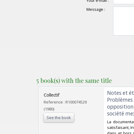
Your e-mail :
Message :
5 book(s) with the same title
‎Notes et 
‎Collectif‎
Problèmes d
Reference : R100074529
opposition
(1980)
société mex
See the book
‎La documentat
satisfaisant, I
dans et hors t