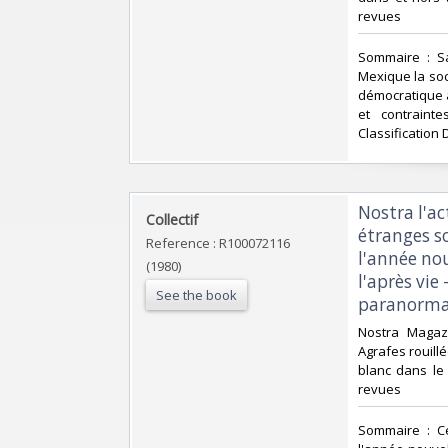
revues‎
‎Sommaire : S
Mexique la soc
démocratique à
et contrainte
Classification 
‎Nostra l'a
‎Collectif‎
étranges s
Reference : R100072116
l'année nou
(1980)
l'après vi
See the book
paranormal
‎Nostra Magaz
Agrafes rouillé
blanc dans le t
revues‎
‎Sommaire : C