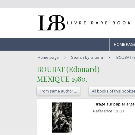
HOME PAG
Home page
Search by criteria
BOUBAT (E
‎BOUBAT (Edouard)‎
‎MEXIQUE 1980.‎
From same author ...
All books of this bookse
‎ Tirage sur papier arge
Reference : 2888