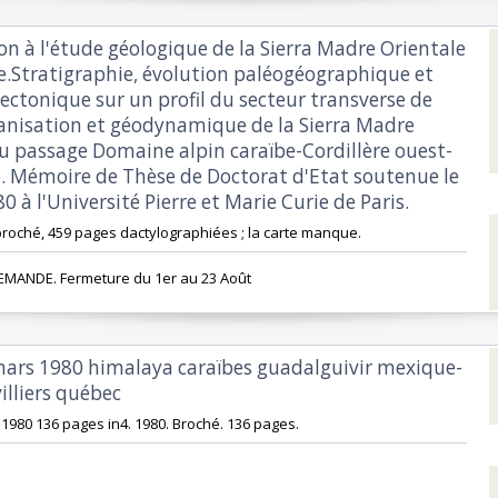
on à l'étude géologique de la Sierra Madre Orientale
.Stratigraphie, évolution paléogéographique et
ectonique sur un profil du secteur transverse de
anisation et géodynamique de la Sierra Madre
au passage Domaine alpin caraïbe-Cordillère ouest-
. Mémoire de Thèse de Doctorat d'Etat soutenue le
80 à l'Université Pierre et Marie Curie de Paris.‎
4° broché, 459 pages dactylographiées ; la carte manque. ‎
EMANDE. Fermeture du 1er au 23 Août‎
mars 1980 himalaya caraïbes guadalguivir mexique-
lliers québec‎
1980 136 pages in4. 1980. Broché. 136 pages.‎