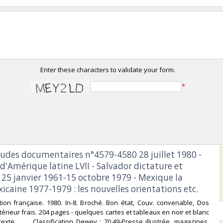
Enter these characters to validate your form.
*
études documentaires n°4579-4580 28 juillet 1980 -
'Amérique latine LVII - Salvador dictature et
 25 janvier 1961-15 octobre 1979 - Mexique la
icaine 1977-1979 : les nouvelles orientations etc.‎
ion française. 1980. In-8. Broché. Bon état, Couv. convenable, Dos
ntérieur frais. 204 pages - quelques cartes et tableaux en noir et blanc
exte.. . . . Classification Dewey : 70.49-Presse illustrée, magazines,