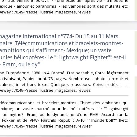
le - d'où viennent les OVNI ? - une école de l'après vie - la médecine
xique - amour et paranormal - les vampires sont des mutants etc.
Dewey : 70.49-Presse illustrée, magazines, revues‎
 magazine international n°774- Du 15 au 31 Mars
ire: Télécommunications et bracelets-montres-
 ambitions qui s'affirment- Mexique; un vaste
 les hélicoptères- Le ""Lightweight Fighter"" est-il
Eram, ou le dy"‎
se Européenne. 1980. In-4. Broché. Etat passable, Couv. légèrement
atisfaisant, Papier jauni. 78 pages. Nombreuses photos en noir et
uleurs, in et hors texte. Quelques rousseurs. Coins frottés.. . . .
Dewey : 70.49-Presse illustrée, magazines, revues‎
élécommunications et bracelets-montres- Chine: des ambitions qui
Mexique; un vaste marché pour les hélicoptères- Le ""Lightweight
-il un mythe?- Eram, ou le dynamisme d'une PME- Accord sur la
 Fokker et de VFW- Fairchild Republic A-10 ""Thunderbolt"" II-etc.
Dewey : 70.49-Presse illustrée, magazines, revues"‎