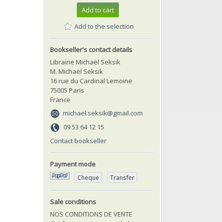
Add to cart
Add to the selection
Bookseller's contact details
Librairie Michaël Seksik
M. Michaël Seksik
16 rue du Cardinal Lemoine
75005 Paris
France
michael.seksik@gmail.com
09 53 64 12 15
Contact bookseller
Payment mode
Cheque
Transfer
Sale conditions
NOS CONDITIONS DE VENTE