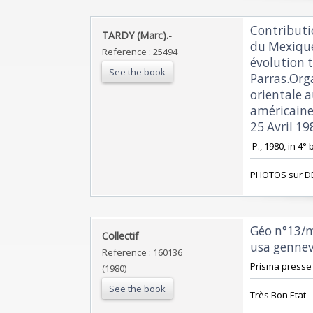
‎Contributi
‎TARDY (Marc).-‎
du Mexique
Reference : 25494
évolution t
See the book
Parras.Org
orientale 
américaine
25 Avril 19
‎ P., 1980, in 
‎PHOTOS sur D
‎Géo n°13/
‎Collectif‎
usa gennevi
Reference : 160136
‎Prisma presse 
(1980)
See the book
‎Très Bon Etat‎