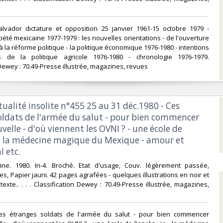
alvador dictature et opposition 25 janvier 1961-15 octobre 1979 -
iété mexicaine 1977-1979 : les nouvelles orientations - de l'ouverture
 la réforme politique - la politique économique 1976-1980 - intentions
s de la politique agricole 1976-1980 - chronologie 1976-1979.
Dewey : 70.49-Presse illustrée, magazines, revues‎
ctualité insolite n°455 25 au 31 déc.1980 - Ces
oldats de l'armée du salut - pour bien commencer
velle - d'où viennent les OVNI ? - une école de
e - la médecine magique du Mexique - amour et
 etc.‎
ine. 1980. In-4. Broché. Etat d'usage, Couv. légèrement passée,
es, Papier jauni. 42 pages agrafées - quelques illustrations en noir et
exte.. . . . Classification Dewey : 70.49-Presse illustrée, magazines,
es étranges soldats de l'armée du salut - pour bien commencer