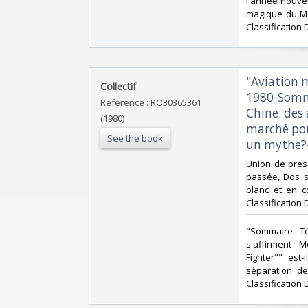
l'année nouvel
magique du Me
Classification 
‎"Aviation
‎Collectif‎
1980-Somma
Reference : RO30365361
Chine: des
(1980)
marché pour
See the book
un mythe?- 
‎Union de pres
passée, Dos s
blanc et en co
Classification 
‎"Sommaire: T
s'affirment- 
Fighter"" est
séparation de
Classification 