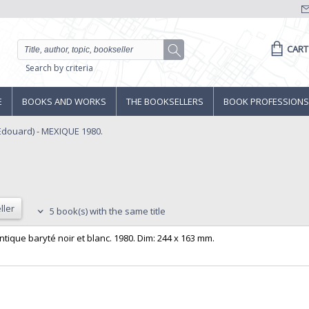
CART
Search by criteria
E
BOOKS AND WORKS
THE BOOKSELLERS
BOOK PROFESSIONS
douard) - MEXIQUE 1980.
ller
5 book(s) with the same title
ntique baryté noir et blanc. 1980. Dim: 244 x 163 mm.‎