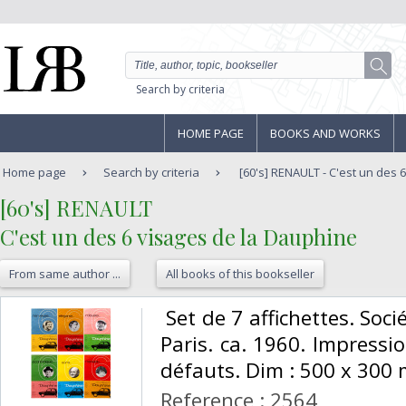
Search by criteria
HOME PAGE
BOOKS AND WORKS
Home page
Search by criteria
[60's] RENAULT - C'est un des 6
‎[60's] RENAULT‎
‎C'est un des 6 visages de la Dauphine‎
From same author ...
All books of this bookseller
‎ Set de 7 affichettes. Soc
Paris. ca. 1960. Impression
défauts. Dim : 500 x 300 
Reference : 2564