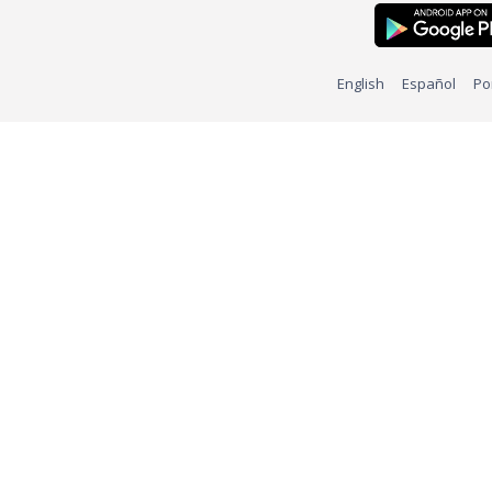
English
Español
Po