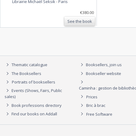
Librairie Michaël Seksik
-
Paris
€380.00
See the book
Thematic catalogue
Booksellers, join us
The Booksellers
Bookseller website
Portraits of booksellers
Caminha : gestion de biblioth
Events (Shows, Fairs, Public
sales)
Prices
Book professions directory
Bric à brac
Find our books on Addall
Free Software