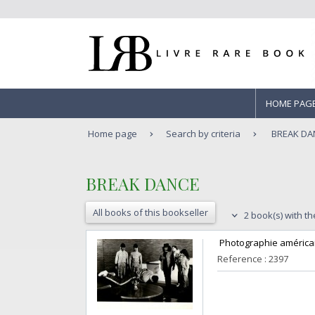
HOME PAG
Home page
Search by criteria
BREAK DA
‎BREAK DANCE‎
All books of this bookseller
2 book(s) with th
‎ Photographie américain
Reference : 2397