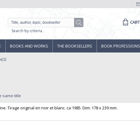
CART
Search by criteria
E
BOOKS AND WORKS
THE BOOKSELLERS
BOOK PROFESSIONS
NCE
e same title
e. Tirage original en noir et blanc. ca 1985. Dim: 178 x 239 mm.‎