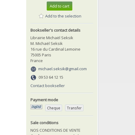
Add to cart
Add to the selection
Bookseller's contact details
Librairie Michaël Seksik
M. Michaël Seksik
16 rue du Cardinal Lemoine
75005 Paris
France
michael.seksik@gmail.com
09 53 64 12 15
Contact bookseller
Payment mode
Cheque
Transfer
Sale conditions
NOS CONDITIONS DE VENTE