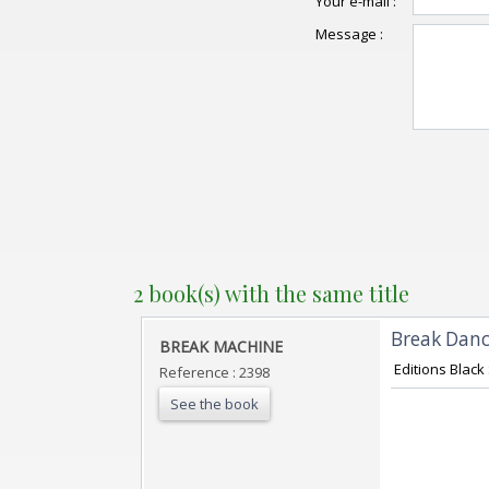
Your e-mail :
Message :
2 book(s) with the same title
‎Break Danc
‎BREAK MACHINE‎
‎ Editions Black
Reference : 2398
See the book