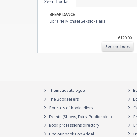
Seen books
BREAK DANCE
Librairie Michaël Seksik
-
Paris
€120.00
See the book
Thematic catalogue
Bo
The Booksellers
Bo
Portraits of booksellers
C
Events (Shows, Fairs, Public sales)
P
Book professions directory
Br
Find our books on Addall
F