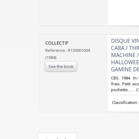
‎DISQUE V
‎COLLECTIF‎
CARA / TH
Reference : R130001004
MACHINE /
(1984)
HALLOWEEN
See the book
GAMINE DE 
‎CBS. 1984. In
frais. Petit a
pochette.. . . . 
‎ Classification