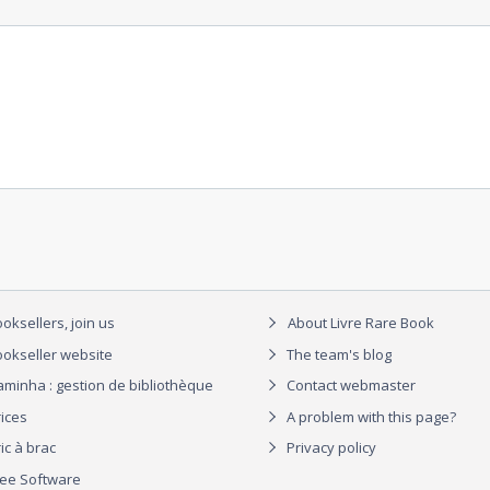
oksellers, join us
About Livre Rare Book
okseller website
The team's blog
aminha : gestion de bibliothèque
Contact webmaster
rices
A problem with this page?
ic à brac
Privacy policy
ree Software