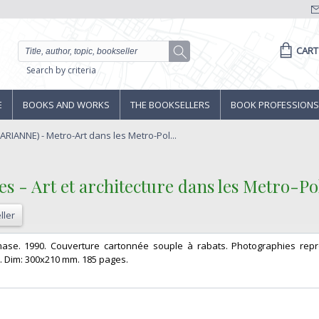
CART
Search by criteria
E
BOOKS AND WORKS
THE BOOKSELLERS
BOOK PROFESSIONS
RIANNE) - Metro-Art dans les Metro-Pol...
s - Art et architecture dans les Metro-Pol
ller
mase. 1990. Couverture cartonnée souple à rabats. Photographies rep
c. Dim: 300x210 mm. 185 pages.‎