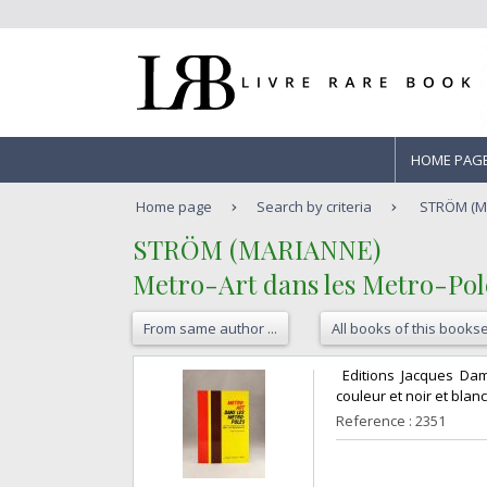
HOME PAG
Home page
Search by criteria
STRÖM (MA
‎STRÖM (MARIANNE)‎
‎Metro-Art dans les Metro-Pole
From same author ...
All books of this bookse
‎ Editions Jacques Da
couleur et noir et blan
Reference : 2351