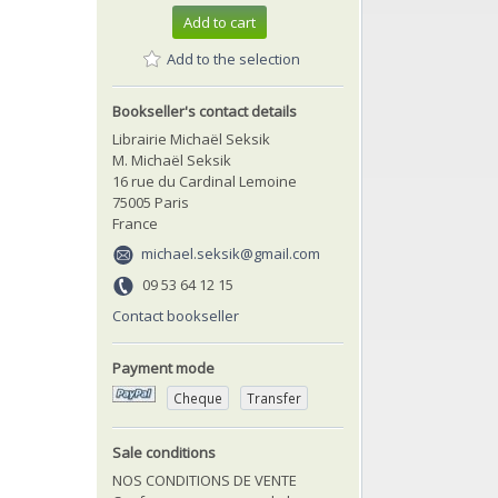
Add to cart
Add to the selection
Bookseller's contact details
Librairie Michaël Seksik
M. Michaël Seksik
16 rue du Cardinal Lemoine
75005 Paris
France
michael.seksik@gmail.com
09 53 64 12 15
Contact bookseller
Payment mode
Cheque
Transfer
Sale conditions
NOS CONDITIONS DE VENTE