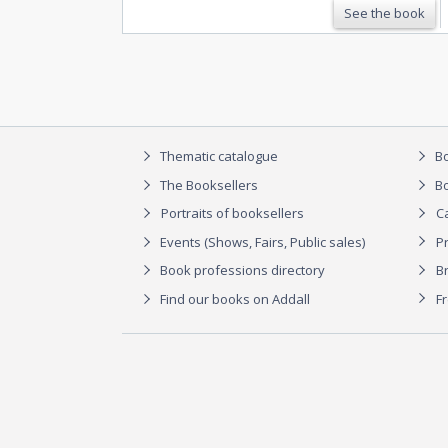
See the book
Thematic catalogue
Bo
The Booksellers
Bo
Portraits of booksellers
C
Events (Shows, Fairs, Public sales)
P
Book professions directory
Br
Find our books on Addall
F