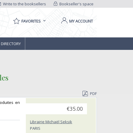
Write to the booksellers
Bookseller's space
FAVORITES
MY ACCOUNT
 DIRECTORY
es‎
PDF
roduites en
€35.00
Librairie Michaël Seksik
PARIS