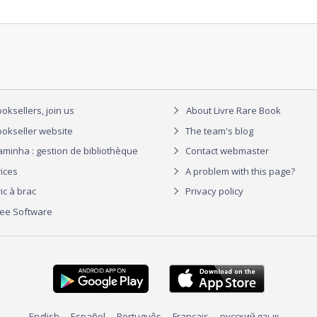
oksellers, join us
About Livre Rare Book
okseller website
The team's blog
aminha : gestion de bibliothèque
Contact webmaster
rices
A problem with this page?
ic à brac
Privacy policy
ree Software
English
Español
Português
Français
русский язык