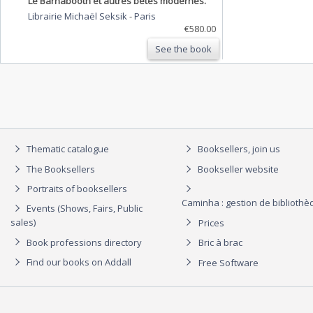
Le Barnabooth et autres bêtes modernes.
Librairie Michaël Seksik
-
Paris
€580.00
See the book
Thematic catalogue
Booksellers, join us
The Booksellers
Bookseller website
Portraits of booksellers
Caminha : gestion de biblioth
Events (Shows, Fairs, Public
sales)
Prices
Book professions directory
Bric à brac
Find our books on Addall
Free Software