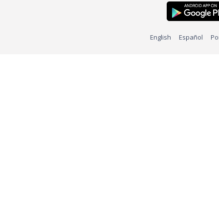
English
Español
Po