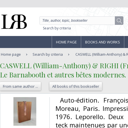
Search by criteria
HOME PAGE
BOOKS AND WORKS
Home page
Search by criteria
CASWELL (William-Anthony) & RIG
‎CASWELL (William-Anthony) & RIGHI (Fr
‎Le Barnabooth et autres bêtes modernes.‎
From same author ...
All books of this bookseller
‎ Auto-édition. Franço
Moreau, Paris. Impress
1976. Leporello. Deux 
teck maintenues par une