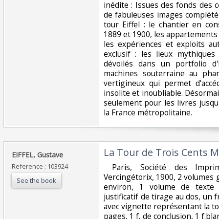
inédite : Issues des fonds des co
de fabuleuses images complétée
tour Eiffel : le chantier en co
1889 et 1900, les appartements 
les expériences et exploits aut
exclusif : les lieux mythiques
dévoilés dans un portfolio d
machines souterraine au phar
vertigineux qui permet d'acc
insolite et inoubliable. Désormai
seulement pour les livres jusqu'
la France métropolitaine.‎
‎La Tour de Trois Cents Mèt
‎EIFFEL, Gustave‎
Reference : 103924
‎ Paris, Société des Impri
Vercingétorix, 1900, 2 volumes
See the book
environ, 1 volume de texte :
justificatif de tirage au dos, un 
avec vignette représentant la tour
pages, 1 f. de conclusion, 1 f.bl