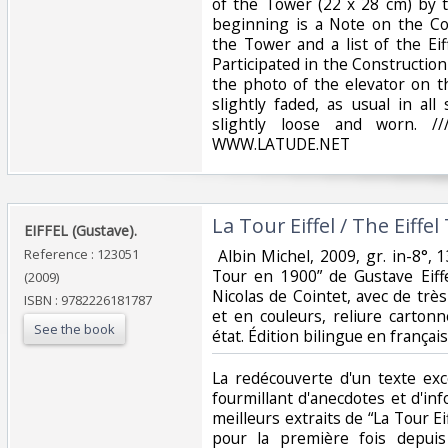
of the Tower (22 x 28 cm) by 
beginning is a Note on the Co
the Tower and a list of the E
Participated in the Constructio
the photo of the elevator on t
slightly faded, as usual in all
slightly loose and worn.
WWW.LATUDE.NET‎
‎La Tour Eiffel / The Eiffel
‎EIFFEL (Gustave).‎
Reference : 123051
‎ Albin Michel, 2009, gr. in-8°, 
Tour en 1900” de Gustave Eiffe
(2009)
Nicolas de Cointet, avec de tr
ISBN : 9782226181787
et en couleurs, reliure cartonn
See the book
état. Édition bilingue en français
‎La redécouverte d'un texte exc
fourmillant d'anecdotes et d'in
meilleurs extraits de “La Tour Ei
pour la première fois depui