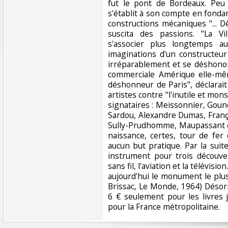
fut le pont de Bordeaux. Peu 
s'établit à son compte en fondant
constructions mécaniques "... Dè
suscita des passions. "La Vi
s'associer plus longtemps a
imaginations d'un constructeur
irréparablement et se déshonore
commerciale Amérique elle-mêm
déshonneur de Paris", déclarai
artistes contre "l'inutile et mons
signataires : Meissonnier, Goun
Sardou, Alexandre Dumas, Franç
Sully-Prudhomme, Maupassant et
naissance, certes, tour de fer 
aucun but pratique. Par la suit
instrument pour trois découver
sans fil, l'aviation et la télévision
aujourd'hui le monument le plus v
Brissac, Le Monde, 1964) Désorm
6 € seulement pour les livres j
pour la France métropolitaine.‎