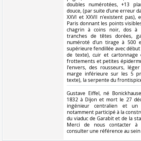
doubles numérotées, +13 plan
douce, (par suite d'une erreur d
XXVI et XXVII n'existent pas),
Paris donnant les points visibl
chagrin à coins noir, dos à 
tranches de têtes dorées, g
numéroté d'un tirage à 500 ex
supérieure fendillée avec début
de texte), cuir et cartonnage
frottements et petites épidermu
l'envers, des rousseurs, lég
marge inférieure sur les 5 pr
texte), la serpente du frontispic
‎Gustave Eiffel, né Bonickhaus
1832 à Dijon et mort le 27 dé
ingénieur centralien et un 
notamment participé à la construc
du viaduc de Garabit et de la st
Merci de nous contacter à l
consulter une référence au sein d