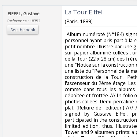
‎La Tour Eiffel.‎
‎EIFFEL, Gustave‎
Reference : 18752
‎(Paris, 1889).‎
See the book
‎ Album numéroté (N°184) signé 
personnel ayant pris part à la c
petit nombre. Illustré par une 
sur papier albuminé collées : un
de la Tour (22 x 28 cm) des frè
une "Notice sur la construction e
une liste du "Personnel de la mai
construction de la Tour". Pet
l'ascenseur du 2ème étage. Le
comme dans tous les albums s
déboîtée et frottée. /// In-folio
photos collées. Demi-percaline no
plat. (Reliure de l'éditeur.) /
signed by Gustave Eiffel, p
participated in the constructio
limited edition, thus. Illustr
Tower and 9 albumen prints: a p