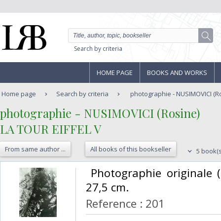
Search by criteria
HOME PAGE
BOOKS AND WORKS
Home page
Search by criteria
photographie - NUSIMOVICI (Ros
‎photographie - NUSIMOVICI (Rosine)‎
‎LA TOUR EIFFEL V‎
From same author ...
All books of this bookseller
5 book(s
‎ Photographie originale 
27,5 cm. ‎
Reference : 201