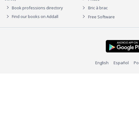
Book professions directory
Bric à brac
Find our books on Addall
Free Software
English
Español
Po