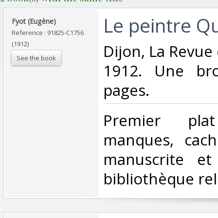
‎Le peintre Qu
‎Fyot (Eugène)‎
Reference : 91825-C1756
(1912)
‎Dijon, La Revu
See the book
1912. Une br
pages.‎
‎Premier pla
manques, cache
manuscrite et
bibliothèque reli