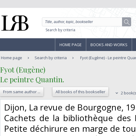
Search by criteria
HOME PAGE
BOOKS AND WORKS
Home page
Search by criteria
Fyot (Eugène) - Le peintre Quan
‎Fyot (Eugène)‎
‎Le peintre Quantin.‎
From same author ...
All books of this bookseller
2 book(s
‎Dijon, La revue de Bourgogne, 191
Cachets de la bibliothèque des 
Petite déchirure en marge de tou