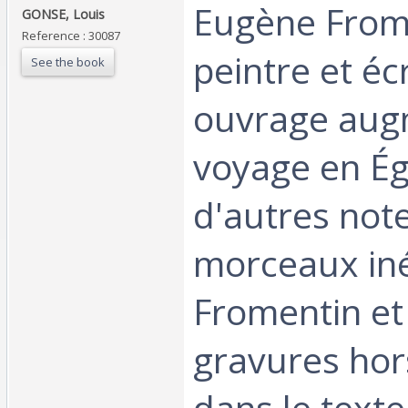
‎Eugène From
‎GONSE, Louis‎
Reference : 30087
peintre et écr
See the book
ouvrage aug
voyage en Ég
d'autres note
morceaux iné
Fromentin et 
gravures hor
dans le texte.