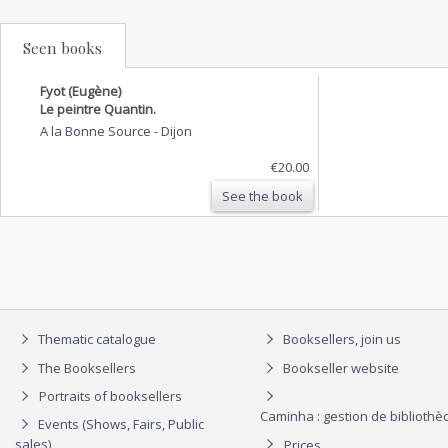
Seen books
Fyot (Eugène)
Le peintre Quantin.
A la Bonne Source
-
Dijon
€20.00
See the book
Thematic catalogue
Booksellers, join us
The Booksellers
Bookseller website
Portraits of booksellers
Caminha : gestion de biblioth
Events (Shows, Fairs, Public
sales)
Prices