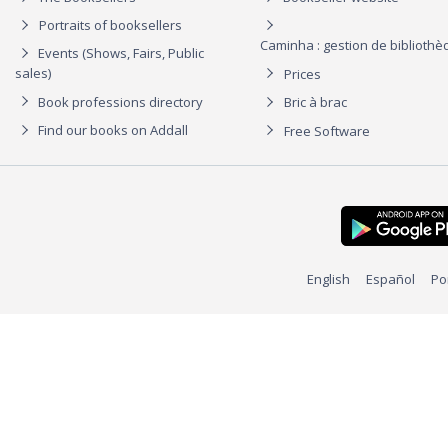
Portraits of booksellers
Caminha : gestion de biblioth
Events (Shows, Fairs, Public
sales)
Prices
Book professions directory
Bric à brac
Find our books on Addall
Free Software
English
Español
Po