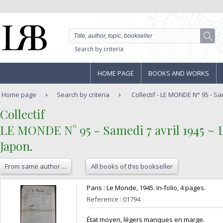
Search by criteria
HOME PAGE
BOOKS AND WORKS
Home page
Search by criteria
Collectif - LE MONDE N° 95 - Sam
‎Collectif‎
‎LE MONDE N° 95 - Samedi 7 avril 1945 ~ 
Japon.‎
From same author ...
All books of this bookseller
‎Paris : Le Monde, 1945. In-folio, 4 pages.‎
Reference : 01794
‎État moyen, légers manques en marge.‎