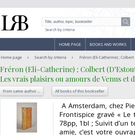
Search by criteria
HOME PAGE
BOOKS AND WORKS
Home page
Search by criteria
Fréron (Eli-Catherine) ; Colbert (
‎Fréron (Eli-Catherine) ; Colbert (D’Estoutv
‎Les vrais plaisirs ou amours de Venus et d
From same author ...
All books of this bookseller
‎ A Amsterdam, chez Pier
Frontispice gravé « Le 
78pp, 1bl ; Suivit d’un
amie, c’est votre ouvra