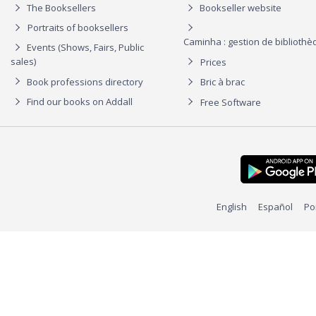
The Booksellers
Bookseller website
Portraits of booksellers
Caminha : gestion de biblioth
Events (Shows, Fairs, Public
sales)
Prices
Book professions directory
Bric à brac
Find our books on Addall
Free Software
English
Español
Po