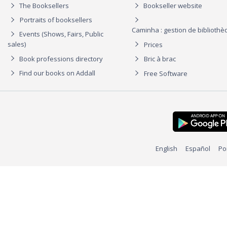
The Booksellers
Bookseller website
Portraits of booksellers
Caminha : gestion de biblioth
Events (Shows, Fairs, Public
sales)
Prices
Book professions directory
Bric à brac
Find our books on Addall
Free Software
English
Español
Po