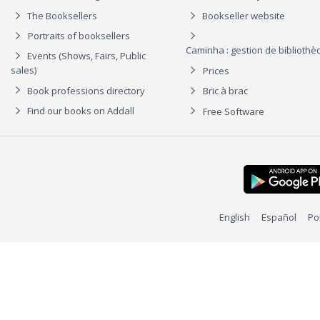
The Booksellers
Bookseller website
Portraits of booksellers
Caminha : gestion de biblioth
Events (Shows, Fairs, Public
sales)
Prices
Book professions directory
Bric à brac
Find our books on Addall
Free Software
English
Español
Po