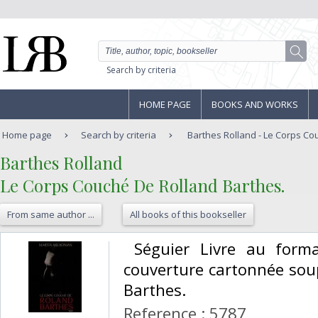
Search by criteria
HOME PAGE
BOOKS AND WORKS
Home page
Search by criteria
Barthes Rolland - Le Corps Cou
‎Barthes Rolland‎
‎Le Corps Couché De Rolland Barthes.‎
From same author ...
All books of this bookseller
‎ Séguier Livre au for
couverture cartonnée sou
Barthes.‎
Reference : 5787