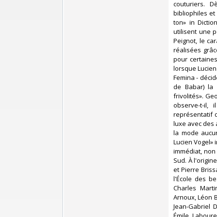
couturiers. D
bibliophiles e
ton» in Dicti
utilisent une
Peignot, le ca
réalisées grâ
pour certaine
lorsque Lucien
Femina - décid
de Babar) la 
frivolités». G
observe-t-il,
représentatif 
luxe avec des a
la mode aucun
Lucien Vogel» i
immédiat, non
Sud. À l'origi
et Pierre Bris
l'École des b
Charles Marti
Arnoux, Léon B
Jean-Gabriel 
Émile Laboure