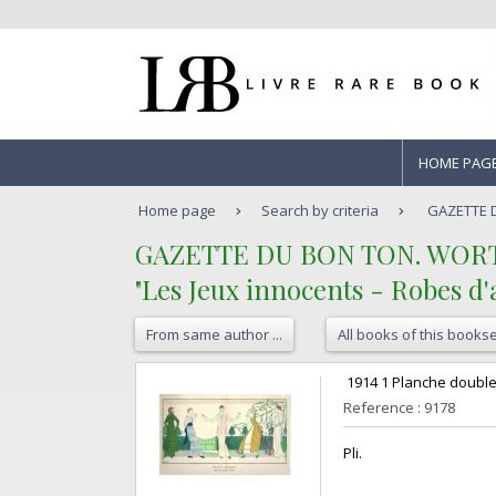
HOME PAG
Home page
Search by criteria
GAZETTE 
‎GAZETTE DU BON TON. WORT
‎"Les Jeux innocents - Robes d'
From same author ...
All books of this bookse
‎ 1914 1 Planche double
Reference : 9178
‎Pli. ‎