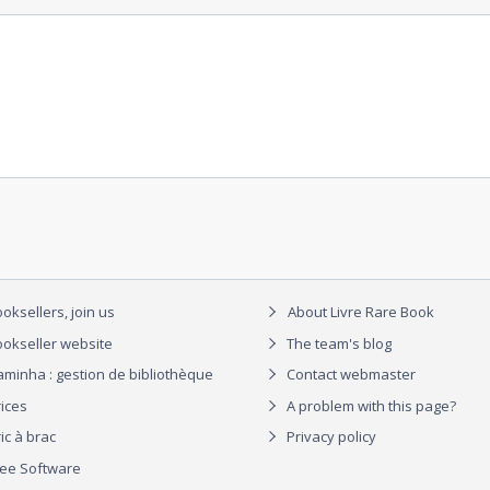
oksellers, join us
About Livre Rare Book
okseller website
The team's blog
aminha : gestion de bibliothèque
Contact webmaster
rices
A problem with this page?
ic à brac
Privacy policy
ree Software