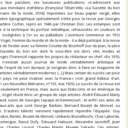
ès leur parution, ces luxueuses publications «s'adressent aux
t aux mondains esthètes» (Françoise Tétart-Vittu «La Gazette du bon
onnaire de la mode, 2016). Imprimées sur beau papier vergé, elles
 police typographique spécialement créée pour la revue par Georges
ractère Cochin, repris en 1946 par Christian Dior. Les estampes sont
ce à la technique du pochoir métallique, rehaussées en couleurs et
s soulignées à l'or ou au palladium. L'aventure commence en 1912
 Vogel, homme du monde et de la mode - il a déjà participé à la revue
e de fonder avec sa femme Cosette de Brunhoff (sur de Jean, le père
Gazette du bon ton dont le sous-titre est alors «Art, modes et
eorges Charensol rapporte les propos du rédacteur en chef: «En 1910,
 il n'existait aucun journal de mode véritablement artistique et
de l'esprit de son époque. Je songeais donc à faire un magazine de
rtistes véritablement modernes [...] J'étais certain du succès car pour
 pays ne peut rivaliser avec la France.» («Un grand éditeur d'art.
n Les Nouvelles littéraires, n°133, mai 1925). Le succès de la revue est
 seulement en France, mais aussi aux Etats-Unis et en Amérique du
ne, Vogel réunit donc un groupe de sept artistes: André-Édouard Marty
saud, suivis de Georges Lepape et Dammicourt ; et enfin ses amis de
eaux-arts que sont George Barbier, Bernard Boutet de Monvel, ou
n. D'autres talents viennent rapidement rejoindre l'équipée: Guy
akst, Benito, Boutet de Monvel, Umberto Brunelleschi, Chas Laborde,
Domergue, Raoul Dufy, Édouard Halouze, Alexandre Iacovleff, Jean
ur, Charles Loupot, Charles Martin, Maggie Salcedo. Ces artistes,