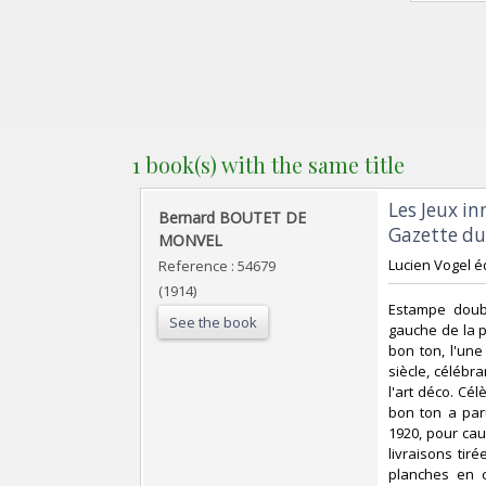
1 book(s) with the same title
‎Les Jeux i
‎Bernard BOUTET DE
Gazette du 
MONVEL‎
‎Lucien Vogel éd
Reference : 54679
(1914)
‎Estampe doub
See the book
gauche de la p
bon ton, l'un
siècle, célébr
l'art déco. Cé
bon ton a par
1920, pour cau
livraisons tir
planches en 