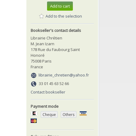
Add to cart
Add to the selection
Bookseller's contact details
Librairie Chrétien
M. Jean Izarn
178 Rue du Faubourg Saint
Honoré
75008 Paris
France
librairie_chretien@yahoo.fr
33 01 45 63 52 66
Contact bookseller
Payment mode
Cheque
Others