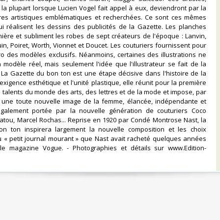
la plupart lorsque Lucien Vogel fait appel à eux, deviendront par la
ures artistiques emblématiques et recherchées. Ce sont ces mêmes
qui réalisent les dessins des publicités de la Gazette. Les planches
ière et subliment les robes de sept créateurs de l'époque : Lanvin,
uin, Poiret, Worth, Vionnet et Doucet. Les couturiers fournissent pour
 des modèles exclusifs. Néanmoins, certaines des illustrations ne
 modèle réel, mais seulement l'idée que l'illustrateur se fait de la
La Gazette du bon ton est une étape décisive dans l'histoire de la
'exigence esthétique et l'unité plastique, elle réunit pour la première
s talents du monde des arts, des lettres et de la mode et impose, par
e, une toute nouvelle image de la femme, élancée, indépendante et
galement portée par la nouvelle génération de couturiers Coco
atou, Marcel Rochas... Reprise en 1920 par Condé Montrose Nast, la
n ton inspirera largement la nouvelle composition et les choix
u « petit journal mourant » que Nast avait racheté quelques années
le magazine Vogue. - Photographies et détails sur www.Edition-