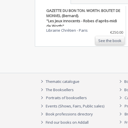
GAZETTE DU BON TON. WORTH. BOUTET DE
MONVEL (Bernard).
"Les Jeux innocents - Robes d'après-midi
de Worth".
Librairie Chrétien
-
Paris
€250.00
See the book
Thematic catalogue
Bo
The Booksellers
Bo
Portraits of booksellers
C
Events (Shows, Fairs, Public sales)
P
Book professions directory
Br
Find our books on Addall
F