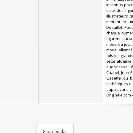
inconnus pour 
suite des fig
illustrateurs 
mettent en lum
Doeuillet, Paq
chaque numéro
figurent aucun
mode du jour. 
mode. Alliant l
fois les grand
cette alchimi
audacieuse, é
Chanel, Jean P
Gazette du bo
esthétiques d
auparavant : 
Originale.com -‎
Seen books