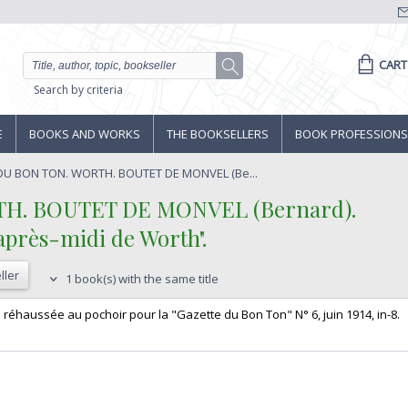
CART
Search by criteria
E
BOOKS AND WORKS
THE BOOKSELLERS
BOOK PROFESSIONS
DU BON TON. WORTH. BOUTET DE MONVEL (Be...
H. BOUTET DE MONVEL (Bernard).‎
après-midi de Worth". ‎
ller
1 book(s) with the same title
 réhaussée au pochoir pour la "Gazette du Bon Ton" N° 6, juin 1914, in-8. ‎