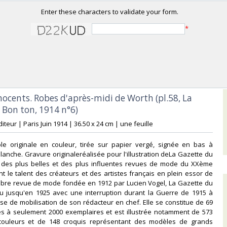
Enter these characters to validate your form.
*
nnocents. Robes d'après-midi de Worth (pl.58, La
Bon ton, 1914 n°6)‎
iteur | Paris Juin 1914 | 36.50 x 24 cm | une feuille‎
le originale en couleur, tirée sur papier vergé, signée en bas à
lanche. Gravure originaleréalisée pour l'illustration deLa Gazette du
e des plus belles et des plus influentes revues de mode du XXème
ant le talent des créateurs et des artistes français en plein essor de
lèbre revue de mode fondée en 1912 par Lucien Vogel, La Gazette du
u jusqu'en 1925 avec une interruption durant la Guerre de 1915 à
se de mobilisation de son rédacteur en chef. Elle se constitue de 69
ées à seulement 2000 exemplaires et est illustrée notamment de 573
couleurs et de 148 croquis représentant des modèles de grands