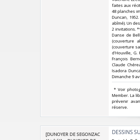
faites aux réc
48 planches i
Duncan, 1952.
abîmé). Un des
2 invitations.
Danse de Bell
(couverture 
(couverture sa
d'Houville, G.
François Bern
Claude Chérea
Isadora Dunca
Dimanche 9 avri
‎ * Voir photo
Member. La lib
prévenir ava
réserve. ‎
‎DESSINS 
‎[DUNOYER DE SEGONZAC