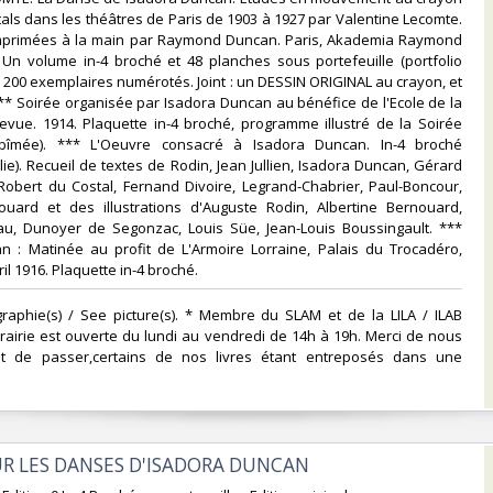
itals dans les théâtres de Paris de 1903 à 1927 par Valentine Lecomte.
mprimées à la main par Raymond Duncan. Paris, Akademia Raymond
 Un volume in-4 broché et 48 planches sous portefeuille (portfolio
 200 exemplaires numérotés. Joint : un DESSIN ORIGINAL au crayon, et
 *** Soirée organisée par Isadora Duncan au bénéfice de l'Ecole de la
evue. 1914. Plaquette in-4 broché, programme illustré de la Soirée
abîmée). *** L'Oeuvre consacré à Isadora Duncan. In-4 broché
lie). Recueil de textes de Rodin, Jean Jullien, Isadora Duncan, Gérard
 Robert du Costal, Fernand Divoire, Legrand-Chabrier, Paul-Boncour,
ouard et des illustrations d'Auguste Rodin, Albertine Bernouard,
u, Dunoyer de Segonzac, Louis Süe, Jean-Louis Boussingault. ***
n : Matinée au profit de L'Armoire Lorraine, Palais du Trocadéro,
l 1916. Plaquette in-4 broché. ‎
graphie(s) / See picture(s). * Membre du SLAM et de la LILA / ILAB
rairie est ouverte du lundi au vendredi de 14h à 19h. Merci de nous
nt de passer,certains de nos livres étant entreposés dans une
SUR LES DANSES D'ISADORA DUNCAN‎