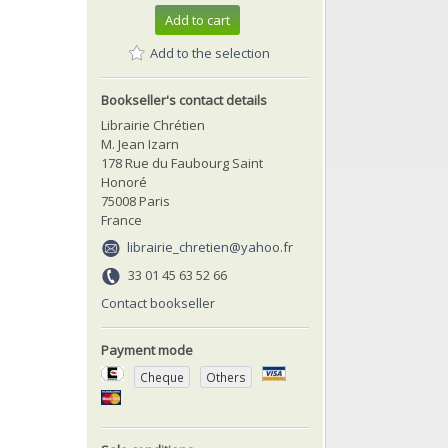
Add to cart
Add to the selection
Bookseller's contact details
Librairie Chrétien
M. Jean Izarn
178 Rue du Faubourg Saint
Honoré
75008 Paris
France
librairie_chretien@yahoo.fr
33 01 45 63 52 66
Contact bookseller
Payment mode
Cheque
Others