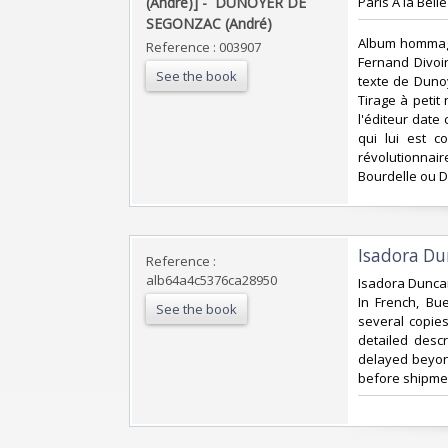
(André)] - ‎ ‎DUNOYER DE
‎Paris A la Bell
SEGONZAC (André)‎
‎Album hommag
Reference : 003907
Fernand Divoi
See the book
texte de Dunoy
Tirage à petit
l'éditeur date
qui lui est 
révolutionnai
Bourdelle ou 
‎Isadora Du
Reference :
alb64a4c5376ca28950
‎Isadora Dunca
In French, Bu
See the book
several copies
detailed descr
delayed beyon
before shipme