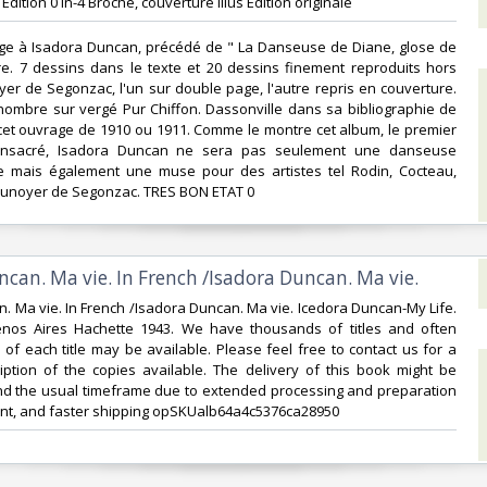
e Edition 0 In-4 Broché, couverture illus Edition originale ‎
e à Isadora Duncan, précédé de " La Danseuse de Diane, glose de
re. 7 dessins dans le texte et 20 dessins finement reproduits hors
er de Segonzac, l'un sur double page, l'autre repris en couverture.
 nombre sur vergé Pur Chiffon. Dassonville dans sa bibliographie de
 cet ouvrage de 1910 ou 1911. Comme le montre cet album, le premier
consacré, Isadora Duncan ne sera pas seulement une danseuse
re mais également une muse pour des artistes tel Rodin, Cocteau,
Dunoyer de Segonzac. TRES BON ETAT 0‎
ncan. Ma vie. In French /Isadora Duncan. Ma vie.‎
n. Ma vie. In French /Isadora Duncan. Ma vie. Icedora Duncan-My Life.
enos Aires Hachette 1943. We have thousands of titles and often
 of each title may be available. Please feel free to contact us for a
iption of the copies available. The delivery of this book might be
d the usual timeframe due to extended processing and preparation
nt, and faster shipping opSKUalb64a4c5376ca28950‎