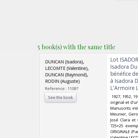
5 book(s) with the same title
‎Lot ISADOR
‎DUNCAN (Isadora),
Isadora Du
LECOMTE (Valentine),
bénéfice de
DUNCAN (Raymond),
à Isadora 
RODIN (Auguste)‎
L'Armoire L
Reference : 11087
‎ 1927, 1952, 
See the book
original et d'
Manuscrits int
Meunier, Gerog
José Clara et 
725+25 exemp
ORIGINALE (Pau
Valentine LEC