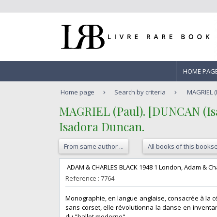
HOME PAG
Home page
Search by criteria
MAGRIEL (P
‎MAGRIEL (Paul). [DUNCAN (Isad
‎Isadora Duncan. ‎
From same author ...
All books of this bookse
‎ ADAM & CHARLES BLACK 1948 1 London, Adam & Charles 
Reference : 7764
‎Monographie, en langue anglaise, consacrée à la
sans corset, elle révolutionna la danse en invent
du "ballet moderne". ‎