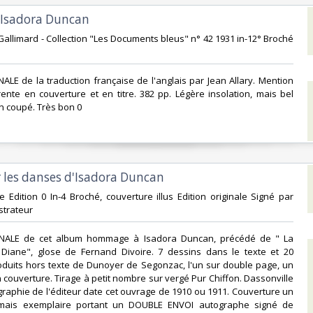
 Isadora Duncan‎
e Gallimard - Collection "Les Documents bleus" n° 42 1931 in-12° Broché
NALE de la traduction française de l'anglais par Jean Allary. Mention
érente en couverture et en titre. 382 pp. Légère insolation, mais bel
 coupé. Très bon 0‎
r les danses d'Isadora Duncan‎
le Edition 0 In-4 Broché, couverture illus Edition originale Signé par
ustrateur‎
GINALE de cet album hommage à Isadora Duncan, précédé de " La
iane", glose de Fernand Divoire. 7 dessins dans le texte et 20
oduits hors texte de Dunoyer de Segonzac, l'un sur double page, un
n couverture. Tirage à petit nombre sur vergé Pur Chiffon. Dassonville
graphie de l'éditeur date cet ouvrage de 1910 ou 1911. Couverture un
ais exemplaire portant un DOUBLE ENVOI autographe signé de