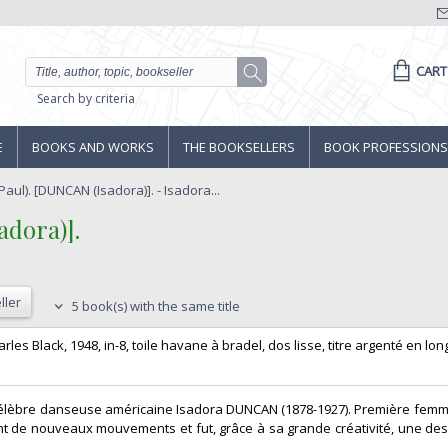
CART
Search by criteria
E
BOOKS AND WORKS
THE BOOKSELLERS
BOOK PROFESSIONS
aul). [DUNCAN (Isadora)]. - Isadora...
ora)]. ‎
ller
5 book(s) with the same title
Black, 1948, in-8, toile havane à bradel, dos lisse, titre argenté en long,
 célèbre danseuse américaine Isadora DUNCAN (1878-1927). Première fem
ant de nouveaux mouvements et fut, grâce à sa grande créativité, une des