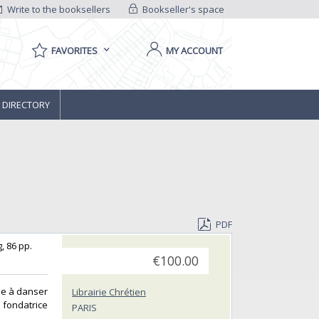
Write to the booksellers
Bookseller's space
FAVORITES
MY ACCOUNT
 DIRECTORY
PDF
 86 pp. ‎
€100.00
me à danser
Librairie Chrétien
 fondatrice
PARIS