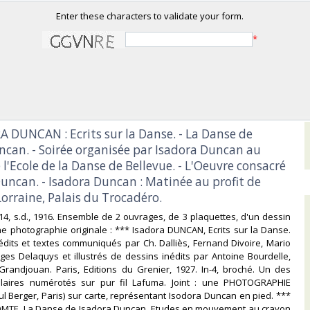
Enter these characters to validate your form.
*
A DUNCAN : Ecrits sur la Danse. - La Danse de
ncan. - Soirée organisée par Isadora Duncan au
 l'Ecole de la Danse de Bellevue. - L'Oeuvre consacré
Duncan. - Isadora Duncan : Matinée au profit de
orraine, Palais du Trocadéro. ‎
1914, s.d., 1916. Ensemble de 2 ouvrages, de 3 plaquettes, d'un dessin
une photographie originale : *** Isadora DUNCAN, Ecrits sur la Danse.
édits et textes communiqués par Ch. Dalliès, Fernand Divoire, Mario
es Delaquys et illustrés de dessins inédits par Antoine Bourdelle,
Grandjouan. Paris, Editions du Grenier, 1927. In-4, broché. Un des
laires numérotés sur pur fil Lafuma. Joint : une PHOTOGRAPHIE
l Berger, Paris) sur carte, représentant Isodora Duncan en pied. ***
OMTE. La Danse de Isadora Duncan. Etudes en mouvement au crayon