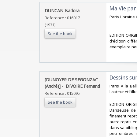
‎Ma Vie par
‎DUNCAN Isadora‎
‎Paris Librairi
Reference : 016017
(1931)
See the book
‎EDITION ORIGI
d'édition diff
exemplaire non
‎Dessins su
‎[DUNOYER DE SEGONZAC
(André)] - ‎ ‎DIVOIRE Fernand‎
‎Paris A la Bel
l'auteur et l'ill
Reference : 015095
See the book
‎EDITION ORI
Danseuse de D
finement repr
autre repris e
dans sa biblio
peu ombrée m