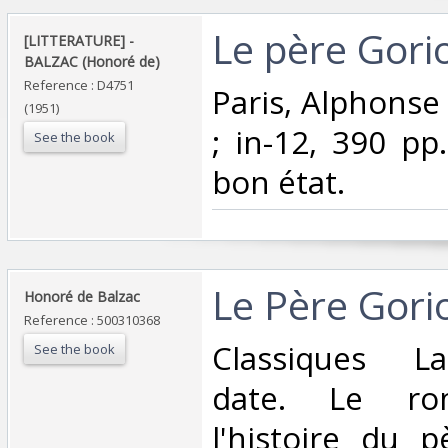
‎Le père Goriot
‎[LITTERATURE] -
BALZAC (Honoré de)‎
Reference : D4751
‎Paris, Alphons
(1951)
; in-12, 390 pp
See the book
bon état.‎
‎Le Père Gorio
‎Honoré de Balzac‎
Reference : 500310368
‎Classiques L
See the book
date. Le ro
l'histoire du 