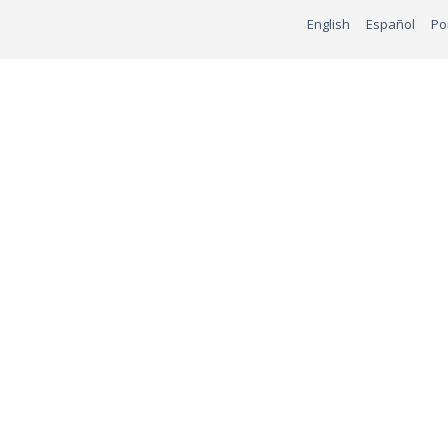
English
Español
Po