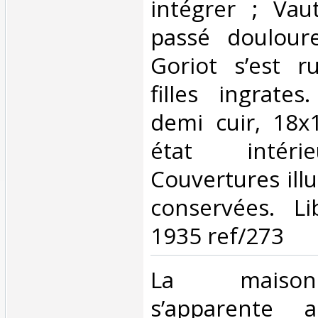
intégrer ; Vau
passé doulour
Goriot s’est r
filles ingrates.
demi cuir, 18x
état intéri
Couvertures ill
conservées. Li
1935 ref/273 ‎
‎La maiso
s’apparente 