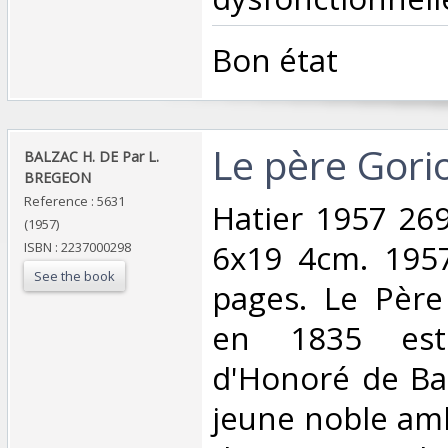
‎Bon état‎
‎Le père Gorio
‎BALZAC H. DE Par L.
BREGEON‎
Reference : 5631
‎Hatier 1957 26
(1957)
6x19 4cm. 1957
ISBN : 2237000298
See the book
pages. Le Père
en 1835 es
d'Honoré de Bal
jeune noble am