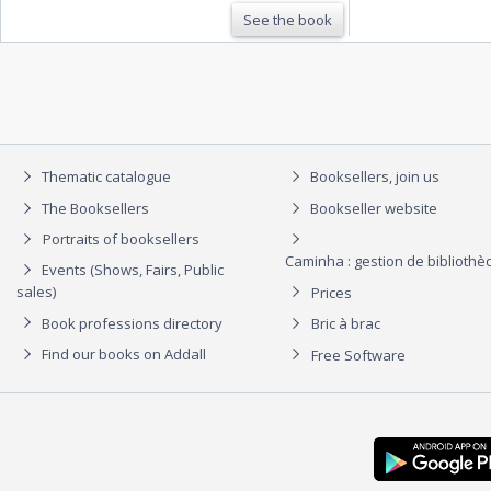
See the book
Thematic catalogue
Booksellers, join us
The Booksellers
Bookseller website
Portraits of booksellers
Caminha : gestion de biblioth
Events (Shows, Fairs, Public
sales)
Prices
Book professions directory
Bric à brac
Find our books on Addall
Free Software