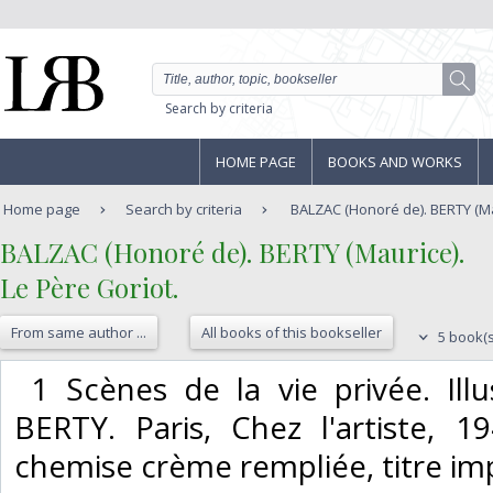
Search by criteria
HOME PAGE
BOOKS AND WORKS
Home page
Search by criteria
BALZAC (Honoré de). BERTY (Maur
‎BALZAC (Honoré de). BERTY (Maurice). ‎
‎Le Père Goriot. ‎
From same author ...
All books of this bookseller
5 book(s
‎ 1 Scènes de la vie privée. Ill
BERTY. Paris, Chez l'artiste, 19
chemise crème rempliée, titre imp