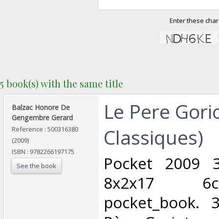
Enter these char
5 book(s) with the same title
‎Le Pere Gori
‎Balzac Honore De
Gengembre Gerard‎
Classiques)‎
Reference : 500316380
(2009)
ISBN : 9782266197175
‎Pocket 2009 
See the book
8x2x17 6
pocket_book. 