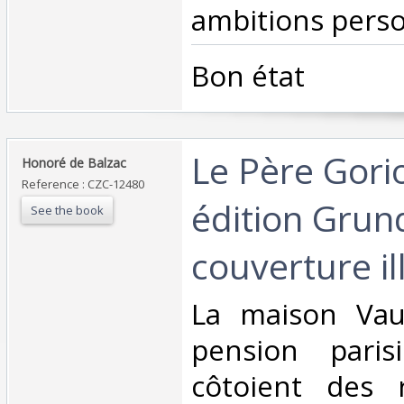
ambitions perso
‎Bon état‎
‎Le Père Gorio
‎Honoré de Balzac‎
Reference : CZC-12480
édition Grun
See the book
couverture il
‎La maison Va
pension pari
côtoient des 