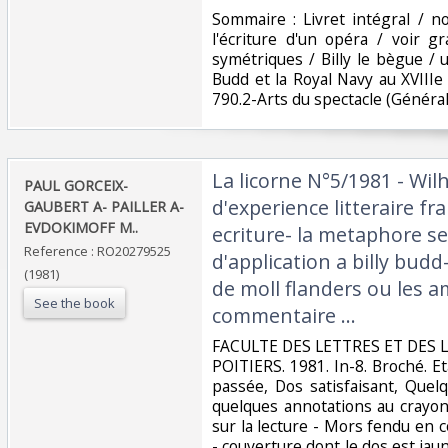
‎Sommaire : Livret intégral / n
l'écriture d'un opéra / voir g
symétriques / Billy le bègue /
Budd et la Royal Navy au XVIIIe s
790.2-Arts du spectacle (Générali
‎La licorne N°5/1981 - Wil
‎PAUL GORCEIX-
d'experience litteraire f
GAUBERT A- PAILLER A-
EVDOKIMOFF M..‎
ecriture- la metaphore se
Reference : RO20279525
d'application a billy budd
(1981)
de moll flanders ou les a
See the book
commentaire ...‎
‎FACULTE DES LETTRES ET DES 
POITIERS. 1981. In-8. Broché. E
passée, Dos satisfaisant, Que
quelques annotations au crayo
sur la lecture - Mors fendu en 
- couverture dont le dos est jaun