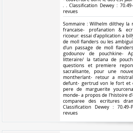
. . Classification Dewey : 70.4
revues‎
‎Sommaire : Wilhelm dilthey la 
francaise- profanation & ec
ricoeur: essai d'application a bi
de moll flanders ou les ambigu
d'un passage de moll flander
godounov de pouchkine- Ap
litteraire/ la tatiana de pouc
questions et premiere repon
sacralisante, pour une nouv
montherlant- retour a mistr
defunt- gertrud von le fort et
pere de marguerite yourcena
monde- a propos de l'histoire d
comparee des ecritures dram
Classification Dewey : 70.49-
revues‎