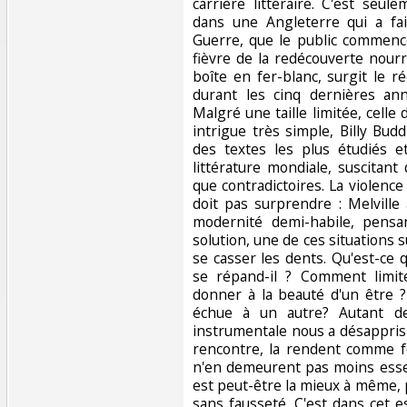
carrière littéraire. C'est seu
dans une Angleterre qui a fai
Guerre, que le public commence
fièvre de la redécouverte nourri
boîte en fer-blanc, surgit le réc
durant les cinq dernières ann
Malgré une taille limitée, celle
intrigue très simple, Billy Bu
des textes les plus étudiés 
littérature mondiale, suscitan
que contradictoires. La violence 
doit pas surprendre : Melville 
modernité demi-habile, pens
solution, une de ces situations s
se casser les dents. Qu'est-ce 
se répand-il ? Comment limi
donner à la beauté d'un être ?
échue à un autre? Autant d
instrumentale nous a désappris à
rencontre, la rendent comme fo
n'en demeurent pas moins essent
est peut-être la mieux à même, 
sans fausseté. C'est dans cet 