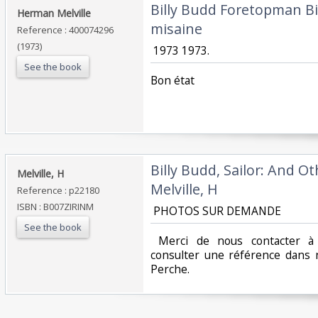
‎Billy Budd Foretopman Bi
‎Herman Melville‎
misaine‎
Reference : 400074296
(1973)
‎ 1973 1973.‎
See the book
‎Bon état‎
‎Billy Budd, Sailor: And O
‎Melville, H ‎
Melville, H‎
Reference : p22180
ISBN : B007ZIRINM
‎ PHOTOS SUR DEMANDE ‎
See the book
‎ Merci de nous contacter à 
consulter une référence dans 
Perche.‎