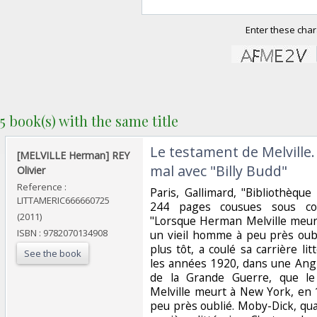
Enter these char
5 book(s) with the same title
‎Le testament de Melville.
‎[MELVILLE Herman] REY
mal avec "Billy Budd"‎
Olivier‎
Reference :
‎Paris, Gallimard, "Bibliothèqu
LITTAMERIC666660725
244 pages cousues sous cou
(2011)
"Lorsque Herman Melville meurt
ISBN : 9782070134908
un vieil homme à peu près oub
plus tôt, a coulé sa carrière li
See the book
les années 1920, dans une Angle
de la Grande Guerre, que l
Melville meurt à New York, en 
peu près oublié. Moby-Dick, qua