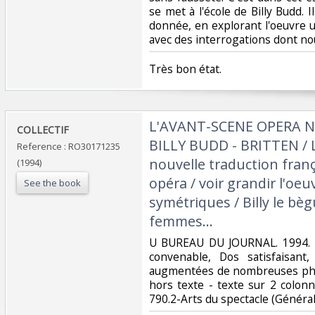
se met à l'école de Billy Budd. Il
donnée, en explorant l'oeuvre u
avec des interrogations dont no
‎Très bon état.‎
‎L'AVANT-SCENE OPERA N°1
‎COLLECTIF‎
BILLY BUDD - BRITTEN / Li
Reference : RO30171235
nouvelle traduction frança
(1994)
opéra / voir grandir l'oeu
See the book
symétriques / Billy le bè
femmes...‎
‎U BUREAU DU JOURNAL. 1994. I
convenable, Dos satisfaisant,
augmentées de nombreuses phot
hors texte - texte sur 2 colonnes
790.2-Arts du spectacle (Générali