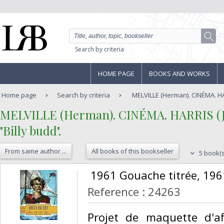
Search by criteria
HOME PAGE
BOOKS AND WORKS
Home page
Search by criteria
MELVILLE (Herman). CINÉMA. HARR
‎MELVILLE (Herman). CINÉMA. HARRIS (Jac
‎"Billy budd".‎
From same author ...
All books of this bookseller
5 book(s
‎ 1961 Gouache titrée, 1961
Reference : 24263
‎Projet de maquette d'a