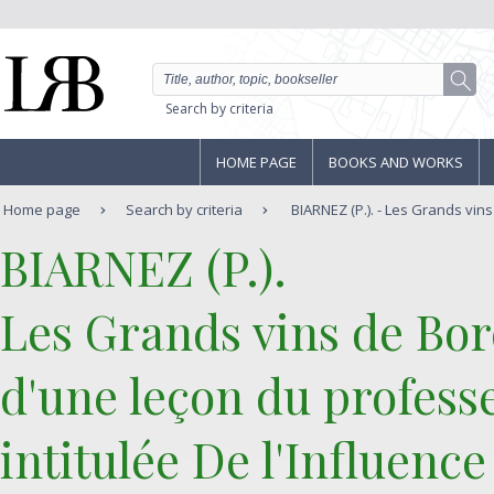
Search by criteria
HOME PAGE
BOOKS AND WORKS
Home page
Search by criteria
BIARNEZ (P.). - Les Grands vins
‎BIARNEZ (P.).‎
‎Les Grands vins de Bo
d'une leçon du professe
intitulée De l'Influence 