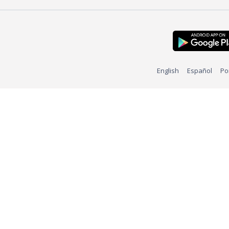
English
Español
Po