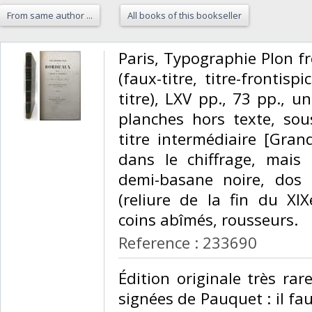
From same author ...
All books of this bookseller
‎Paris, Typographie Plon frè
(faux-titre, titre-frontisp
titre), LXV pp., 73 pp., un
planches hors texte, sou
titre intermédiaire [Gra
dans le chiffrage, mais
demi-basane noire, dos l
(reliure de la fin du XI
coins abîmés, rousseurs.‎
Reference : 233690
‎Édition originale très ra
signées de Pauquet : il fau