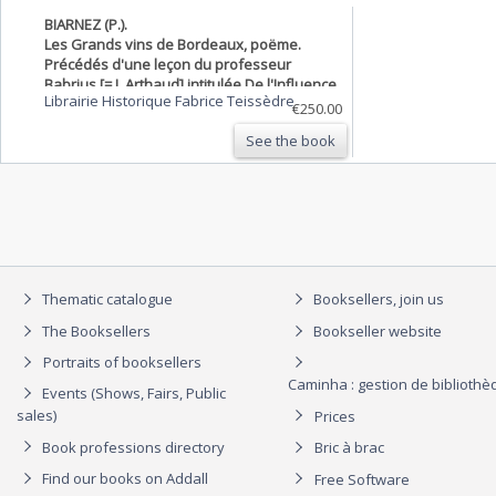
BIARNEZ (P.).
Les Grands vins de Bordeaux, poëme.
Précédés d'une leçon du professeur
Babrius [= J. Arthaud] intitulée De l'Influence
Librairie Historique Fabrice Teissèdre
du vin sur la civilisation
€250.00
See the book
Thematic catalogue
Booksellers, join us
The Booksellers
Bookseller website
Portraits of booksellers
Caminha : gestion de biblioth
Events (Shows, Fairs, Public
sales)
Prices
Book professions directory
Bric à brac
Find our books on Addall
Free Software