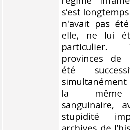
régime infâme
s’est longtemps 
n'avait pas ét
elle, ne lui é
particulier.
provinces de l
été success
simultanément 
la même h
sanguinaire, 
stupidité imp
archives de l’hi