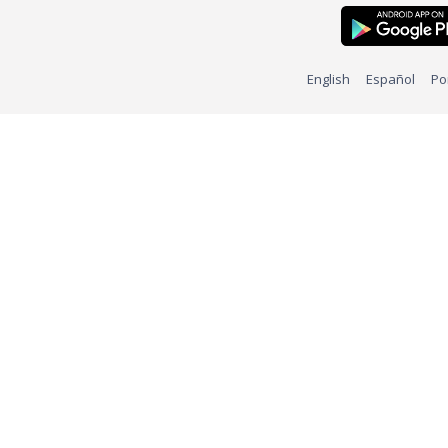
English
Español
Po