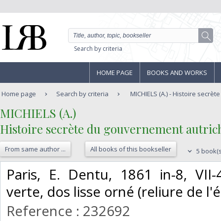
Search by criteria
HOME PAGE
BOOKS AND WORKS
Home page
Search by criteria
MICHIELS (A.) - Histoire secrè
‎MICHIELS (A.)‎
‎Histoire secrète du gouvernement autrich
From same author ...
All books of this bookseller
5 book(s
‎Paris, E. Dentu, 1861 in-8, VI
verte, dos lisse orné (reliure de l'é
Reference : 232692