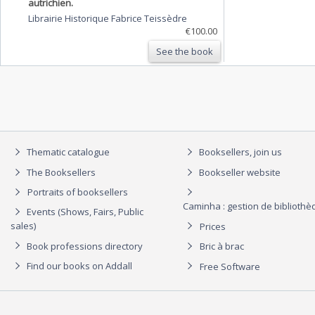
autrichien.
Librairie Historique Fabrice Teissèdre
€100.00
See the book
Thematic catalogue
Booksellers, join us
The Booksellers
Bookseller website
Portraits of booksellers
Caminha : gestion de biblioth
Events (Shows, Fairs, Public
sales)
Prices
Book professions directory
Bric à brac
Find our books on Addall
Free Software