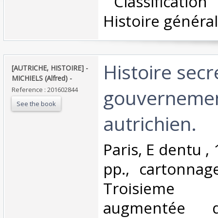
‎ Classificatio
Histoire général
‎Histoire sec
‎[AUTRICHE, HISTOIRE] -
MICHIELS (Alfred) - ‎
gouverneme
Reference : 201602844
See the book
autrichien. ‎
‎Paris, E dentu ,
pp., cartonnage
Troisieme
augmentée d