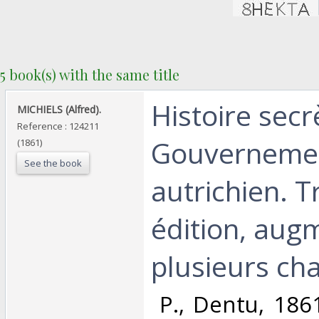
5 book(s) with the same title
‎Histoire sec
‎MICHIELS (Alfred).‎
Reference : 124211
Gouverneme
(1861)
See the book
autrichien. T
édition, aug
plusieurs chap
‎ P., Dentu, 1861