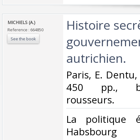
‎Histoire sec
‎MICHIELS (A.)‎
Reference : 664850
gouverneme
See the book
autrichien.‎
‎Paris, E. Dentu,
450 pp., b
rousseurs.‎
‎La politique 
Habsbourg