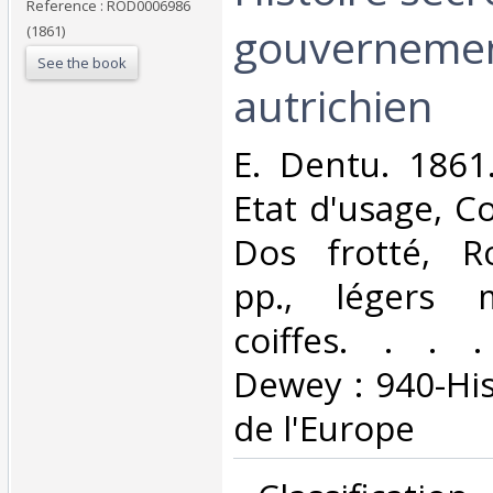
Reference : ROD0006986
gouverneme
(1861)
See the book
autrichien‎
‎E. Dentu. 1861
Etat d'usage, Co
Dos frotté, R
pp., légers 
coiffes. . . . 
Dewey : 940-His
de l'Europe‎