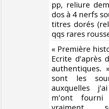
pp, reliure dem
dos à 4 nerfs so
titres dorés (re
qqs rares rousse
‎« Première hist
Ecrite d'après
authentiques. »
sont les sour
auxquelles j'a
m'ont fourni 
vraiment 