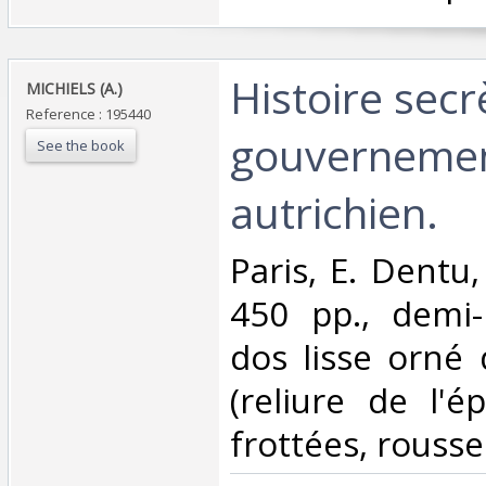
‎Histoire sec
‎MICHIELS (A.)‎
Reference : 195440
gouverneme
See the book
autrichien.‎
‎Paris, E. Dentu,
450 pp., demi-
dos lisse orné 
(reliure de l'é
frottées, rousseu