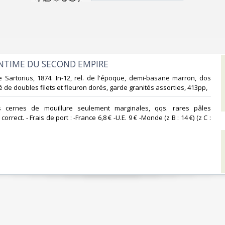
INTIME DU SECOND EMPIRE‎
irie Sartorius, 1874. In-12, rel. de l'époque, demi-basane marron, dos
dé de doubles filets et fleuron dorés, garde granités assorties, 413pp, ‎
es cernes de mouillure seulement marginales, qqs. rares pâles
orrect. - Frais de port : -France 6,8 € -U.E. 9 € -Monde (z B : 14 €) (z C :