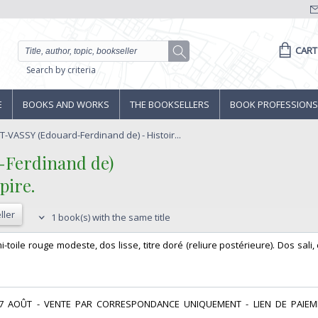
CART
Search by criteria
E
BOOKS AND WORKS
THE BOOKSELLERS
BOOK PROFESSIONS
VASSY (Edouard-Ferdinand de) - Histoir...
erdinand de)‎
ire.‎
ller
1 book(s) with the same title
emi-toile rouge modeste, dos lisse, titre doré (reliure postérieure). Dos sali,
 17 AOÛT - VENTE PAR CORRESPONDANCE UNIQUEMENT - LIEN DE PAIE