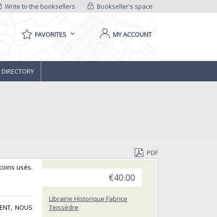
Write to the booksellers
Bookseller's space
FAVORITES
MY ACCOUNT
 DIRECTORY
PDF
 coins usés.
€40.00
Librairie Historique Fabrice
MENT, NOUS
Teissèdre