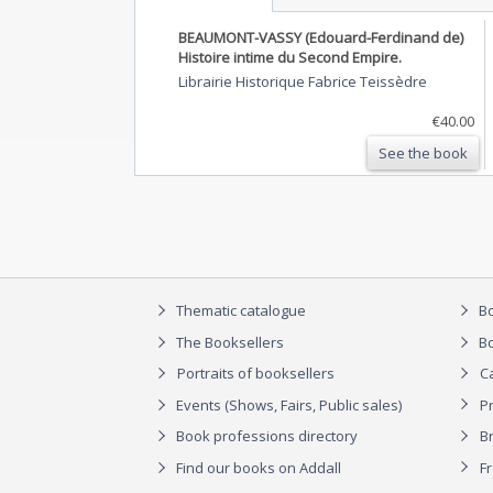
BEAUMONT-VASSY (Edouard-Ferdinand de)
Histoire intime du Second Empire.
Librairie Historique Fabrice Teissèdre
€40.00
See the book
Thematic catalogue
Bo
The Booksellers
Bo
Portraits of booksellers
C
Events (Shows, Fairs, Public sales)
P
Book professions directory
Br
Find our books on Addall
F