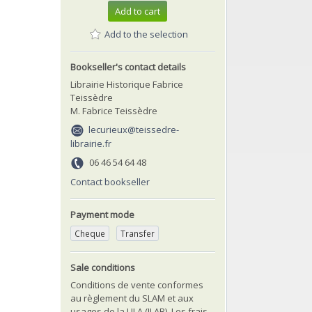
Add to cart
Add to the selection
Bookseller's contact details
Librairie Historique Fabrice
Teissèdre
M. Fabrice Teissèdre
lecurieux@teissedre-
librairie.fr
06 46 54 64 48
Contact bookseller
Payment mode
Cheque
Transfer
Sale conditions
Conditions de vente conformes
au règlement du SLAM et aux
usages de la LILA (ILAB). Les frais