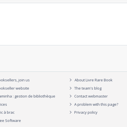
oksellers, join us
About Livre Rare Book
okseller website
The team's blog
aminha : gestion de bibliothèque
Contact webmaster
rices
A problem with this page?
ic à brac
Privacy policy
ree Software