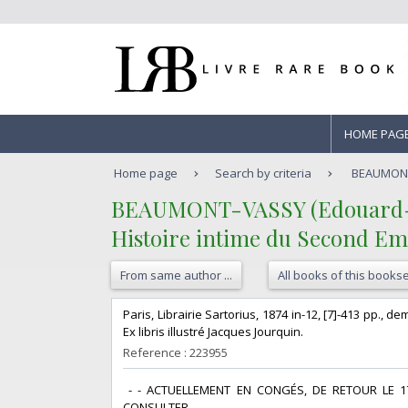
HOME PAG
Home page
Search by criteria
BEAUMONT-
‎BEAUMONT-VASSY (Edouard-F
‎Histoire intime du Second Emp
From same author ...
All books of this bookse
‎Paris, Librairie Sartorius, 1874 in-12, [7]-413 pp., d
Ex libris illustré Jacques Jourquin.‎
Reference : 223955
‎ - - ACTUELLEMENT EN CONGÉS, DE RETOUR LE
CONSULTER.‎