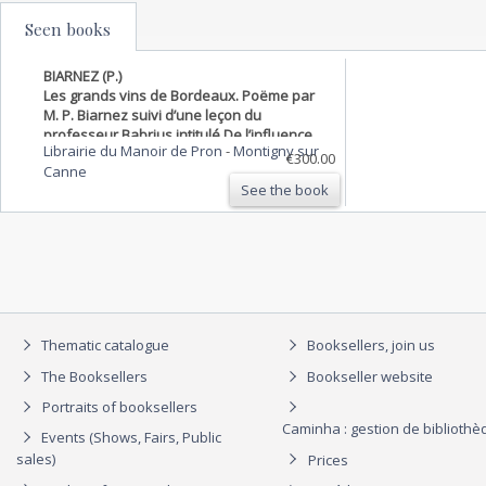
Seen books
BIARNEZ (P.)
Les grands vins de Bordeaux. Poëme par
M. P. Biarnez suivi d’une leçon du
professeur Babrius intitulé De l’influence
Librairie du Manoir de Pron
-
Montigny sur
du vin sur la civilisation. Deuxième édition
€300.00
Canne
revue et augmentée d’une Préface.
See the book
Thematic catalogue
Booksellers, join us
The Booksellers
Bookseller website
Portraits of booksellers
Caminha : gestion de biblioth
Events (Shows, Fairs, Public
sales)
Prices