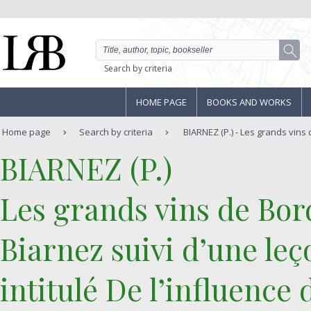
Search by criteria
HOME PAGE
BOOKS AND WORKS
Home page
Search by criteria
BIARNEZ (P.) - Les grands vins
‎BIARNEZ (P.)‎
‎Les grands vins de Bo
Biarnez suivi d’une le
intitulé De l’influence d