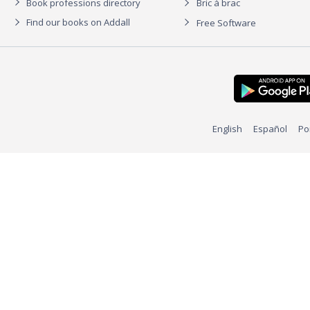
Book professions directory
Bric à brac
Find our books on Addall
Free Software
English
Español
Po