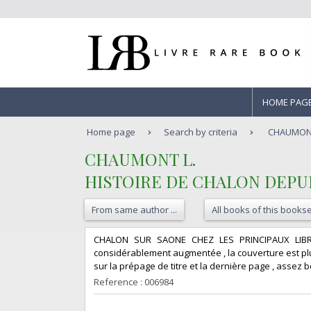
HOME PAG
Home page
Search by criteria
CHAUMONT 
‎CHAUMONT L.‎
‎HISTOIRE DE CHALON DEPU
From same author ...
All books of this bookse
‎CHALON SUR SAONE CHEZ LES PRINCIPAUX LIBRA
considérablement augmentée , la couverture est plus
sur la prépage de titre et la dernière page , assez
Reference : 006984