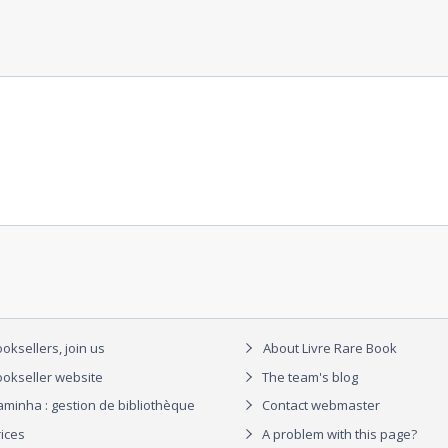
oksellers, join us
About Livre Rare Book
okseller website
The team's blog
aminha : gestion de bibliothèque
Contact webmaster
rices
A problem with this page?