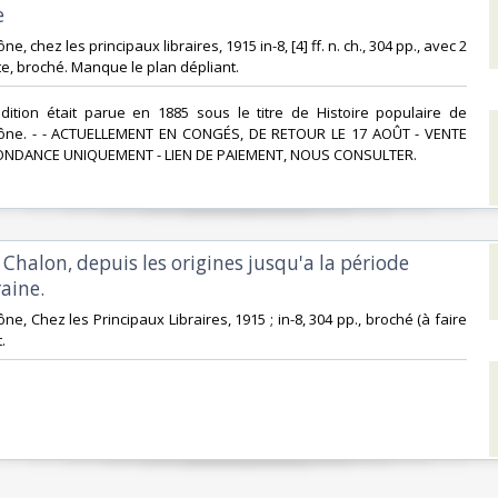
‎
e, chez les principaux libraires, 1915 in-8, [4] ff. n. ch., 304 pp., avec 2
e, broché. Manque le plan dépliant.‎
édition était parue en 1885 sous le titre de Histoire populaire de
ône. - - ACTUELLEMENT EN CONGÉS, DE RETOUR LE 17 AOÛT - VENTE
NDANCE UNIQUEMENT - LIEN DE PAIEMENT, NOUS CONSULTER.‎
e Chalon, depuis les origines jusqu'a la période
ine. ‎
ne, Chez les Principaux Libraires, 1915 ; in-8, 304 pp., broché (à faire
‎