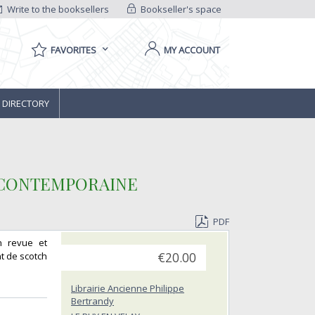
Write to the booksellers
Bookseller's space
FAVORITES
MY ACCOUNT
 DIRECTORY
 CONTEMPORAINE‎
PDF
n revue et
t de scotch
€20.00
Librairie Ancienne Philippe
Bertrandy