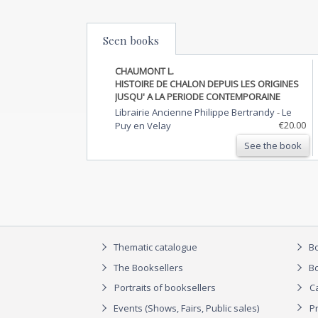
Seen books
CHAUMONT L.
HISTOIRE DE CHALON DEPUIS LES ORIGINES
JUSQU' A LA PERIODE CONTEMPORAINE
Librairie Ancienne Philippe Bertrandy
-
Le
€20.00
Puy en Velay
See the book
Thematic catalogue
Bo
The Booksellers
Bo
Portraits of booksellers
C
Events (Shows, Fairs, Public sales)
P