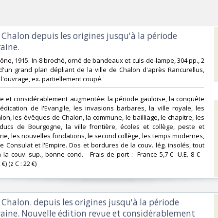
e Chalon depuis les origines jusqu'à la période
ine.‎
aône, 1915. In-8 broché, orné de bandeaux et culs-de-lampe, 304 pp., 2
 d'un grand plan dépliant de la ville de Chalon d'après Rancurellus,
'ouvrage, ex. partiellement coupé. ‎
ue et considérablement augmentée: la période gauloise, la conquête
édication de l'Evangile, les invasions barbares, la ville royale, les
on, les évêques de Chalon, la commune, le bailliage, le chapitre, les
 ducs de Bourgogne, la ville frontière, écoles et collège, peste et
irie, les nouvelles fondations, le second collège, les temps modernes,
le Consulat et l'Empire. Dos et bordures de la couv. lég. insolés, tout
la couv. sup., bonne cond. - Frais de port : -France 5,7 € -U.E. 8 € -
) (z C : 22 €) ‎
e Chalon. depuis les origines jusqu'à la période
ine. Nouvelle édition revue et considérablement