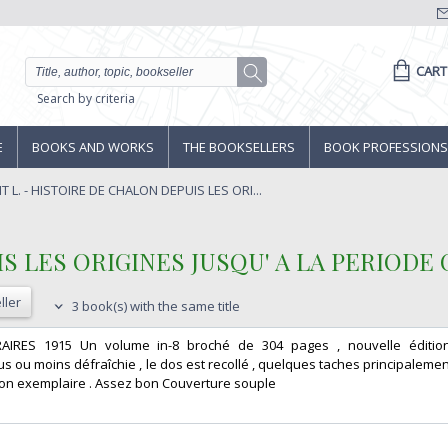
CART
Search by criteria
E
BOOKS AND WORKS
THE BOOKSELLERS
BOOK PROFESSIONS
L. - HISTOIRE DE CHALON DEPUIS LES ORI...
IS LES ORIGINES JUSQU' A LA PERIODE
ller
3 book(s) with the same title
IRES 1915 Un volume in-8 broché de 304 pages , nouvelle éditio
 ou moins défraîchie , le dos est recollé , quelques taches principalemen
 bon exemplaire . Assez bon Couverture souple ‎