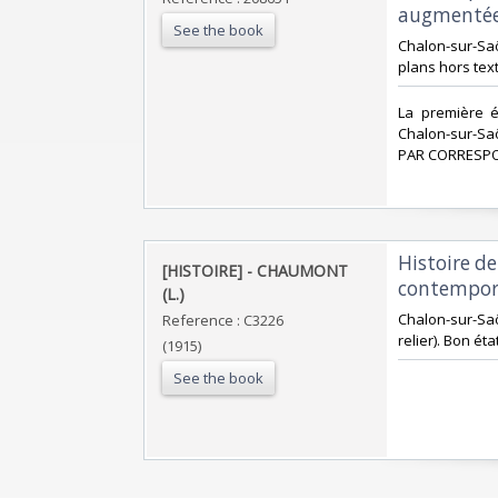
augmentée
See the book
‎Chalon-sur-Saôn
plans hors text
‎La première 
Chalon-sur-Sa
PAR CORRESPO
‎Histoire d
‎[HISTOIRE] - CHAUMONT
contempora
(L.)‎
‎Chalon-sur-Saô
Reference : C3226
relier). Bon état.
(1915)
See the book