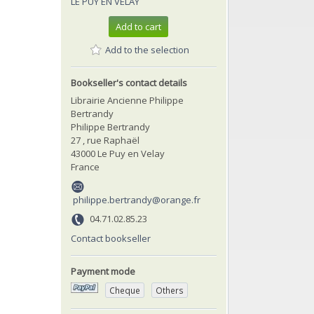
LE PUY EN VELAY
Add to cart
Add to the selection
Bookseller's contact details
Librairie Ancienne Philippe
Bertrandy
Philippe Bertrandy
27 , rue Raphaël
43000 Le Puy en Velay
France
philippe.bertrandy@orange.fr
04.71.02.85.23
Contact bookseller
Payment mode
Cheque
Others