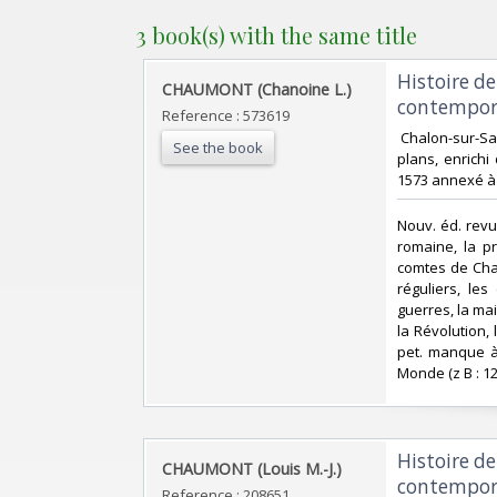
3 book(s) with the same title
‎Histoire d
‎CHAUMONT (Chanoine L.)‎
contempora
Reference : 573619
‎ Chalon-sur-S
See the book
plans, enrichi
1573 annexé à l
‎Nouv. éd. rev
romaine, la pr
comtes de Chal
réguliers, les
guerres, la ma
la Révolution, 
pet. manque à 
Monde (z B : 12 €
‎Histoire d
‎CHAUMONT (Louis M.-J.)‎
contempora
Reference : 208651