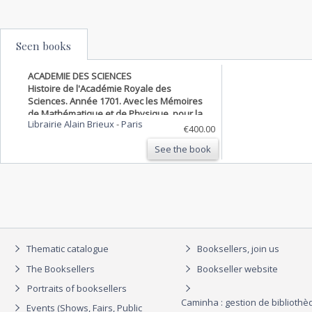
Seen books
ACADEMIE DES SCIENCES
Histoire de l'Académie Royale des
Sciences. Année 1701. Avec les Mémoires
de Mathématique et de Physique, pour la
Librairie Alain Brieux
-
Paris
même Année
€400.00
See the book
Thematic catalogue
Booksellers, join us
The Booksellers
Bookseller website
Portraits of booksellers
Caminha : gestion de biblioth
Events (Shows, Fairs, Public