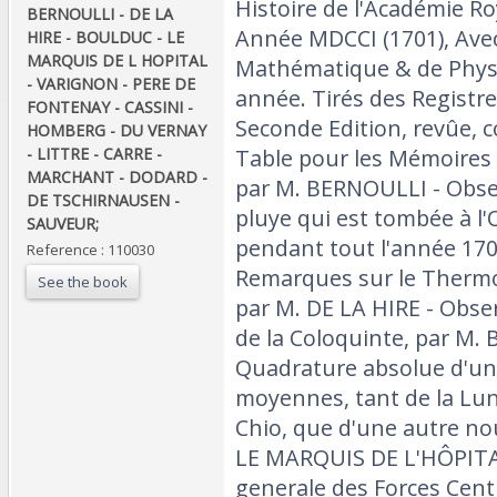
‎Histoire de l'Académie Ro
‎BERNOULLI - DE LA
Année MDCCI (1701), Ave
HIRE - BOULDUC - LE
MARQUIS DE L HOPITAL
Mathématique & de Phys
- VARIGNON - PERE DE
année. Tirés des Registr
FONTENAY - CASSINI -
Seconde Edition, revûe, 
HOMBERG - DU VERNAY
- LITTRE - CARRE -
Table pour les Mémoires
MARCHANT - DODARD -
par M. BERNOULLI - Obser
DE TSCHIRNAUSEN -
pluye qui est tombée à l'
SAUVEUR;‎
pendant tout l'année 17
Reference : 110030
Remarques sur le Thermo
See the book
par M. DE LA HIRE - Obse
de la Coloquinte, par M.
Quadrature absolue d'une
moyennes, tant de la Lun
Chio, que d'une autre no
LE MARQUIS DE L'HÔPITAL
generale des Forces Cent