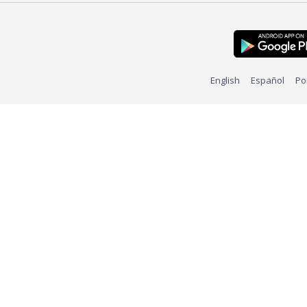
English
Español
Po