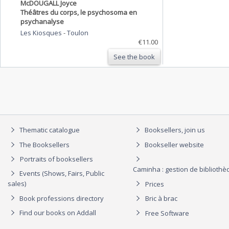
McDOUGALL Joyce
Théâtres du corps, le psychosoma en
psychanalyse
Les Kiosques
-
Toulon
€11.00
See the book
Thematic catalogue
Booksellers, join us
The Booksellers
Bookseller website
Portraits of booksellers
Caminha : gestion de biblioth
Events (Shows, Fairs, Public
sales)
Prices
Book professions directory
Bric à brac
Find our books on Addall
Free Software