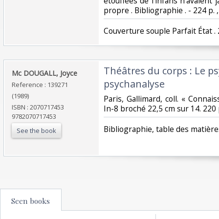
étouffées de l'infans n'avaient 
propre . Bibliographie . - 224 p. ,
‎Couverture souple Parfait État . 
‎Théâtres du corps : Le 
‎Mc DOUGALL, Joyce‎
psychanalyse‎
Reference : 139271
(1989)
‎Paris, Gallimard, coll. « Connai
ISBN : 2070717453
In-8 broché 22,5 cm sur 14. 220 p
9782070717453
‎Bibliographie, table des matières
See the book
Seen books