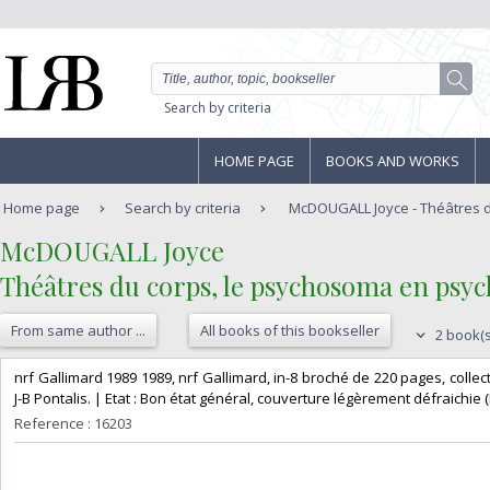
Search by criteria
HOME PAGE
BOOKS AND WORKS
Home page
Search by criteria
McDOUGALL Joyce - Théâtres du
‎McDOUGALL Joyce‎
‎Théâtres du corps, le psychosoma en psyc
From same author ...
All books of this bookseller
2 book(s
‎nrf Gallimard 1989 1989, nrf Gallimard, in-8 broché de 220 pages, colle
J-B Pontalis. | Etat : Bon état général, couverture légèrement défraichie (R
Reference : 16203