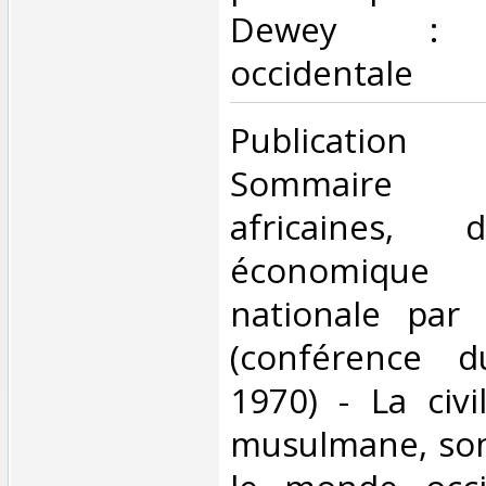
Dewey : 9
occidentale‎
‎Publication t
Sommaire 
africaines, d
économique 
nationale par
(conférence d
1970) - La civi
musulmane, son