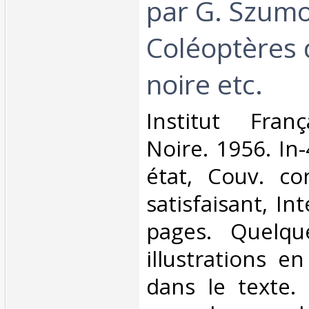
par G. Szumo
Coléoptères 
noire etc.‎
‎Institut Fran
Noire. 1956. In
état, Couv. co
satisfaisant, Int
pages. Quelqu
illustrations e
dans le texte.