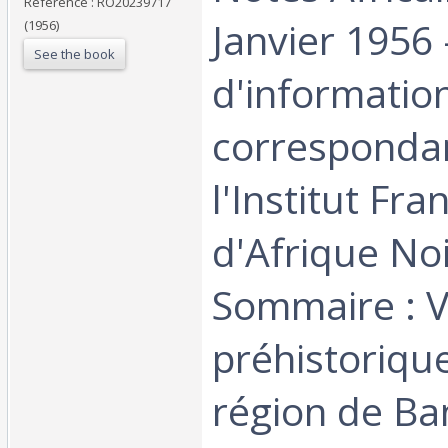
Reference : RO20239717
Janvier 1956 
(1956)
See the book
d'informatio
corresponda
l'Institut Fra
d'Afrique Noi
Sommaire : V
préhistoriqu
région de Ba