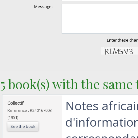
Message :
Enter these char
5 book(s) with the same t
‎Notes africai
‎Collectif‎
Reference : R240167003
d'informatio
(1951)
See the book