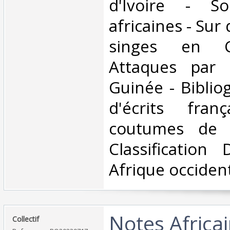
d'Ivoire - So
africaines - Sur
singes en C
Attaques par 
Guinée - Biblio
d'écrits fran
coutumes de l
Classification
Afrique occident
‎Notes Africa
‎Collectif‎