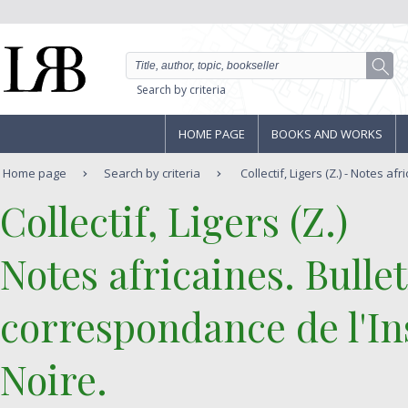
Search by criteria
HOME PAGE
BOOKS AND WORKS
Home page
Search by criteria
Collectif, Ligers (Z.) - Notes afri
‎Collectif, Ligers (Z.)‎
‎Notes africaines. Bulle
correspondance de l'Ins
Noire. ‎