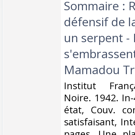
Sommaire : R
défensif de 
un serpent - 
s'embrassent-
Mamadou Trao
‎Institut Fran
Noire. 1942. In
état, Couv. co
satisfaisant, Int
pages. Une pla