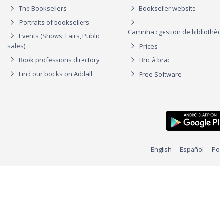
The Booksellers
Bookseller website
Portraits of booksellers
Caminha : gestion de biblioth
Events (Shows, Fairs, Public
sales)
Prices
Book professions directory
Bric à brac
Find our books on Addall
Free Software
English
Español
Po