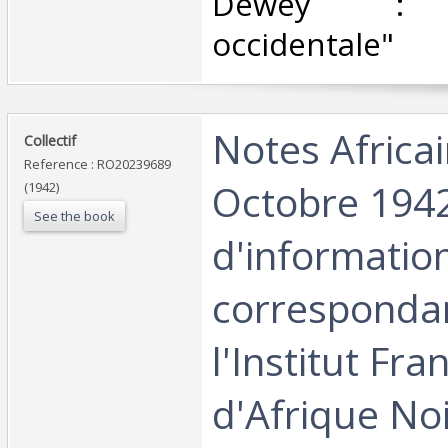
Dewey : 9
occidentale"‎
‎Notes Africa
‎Collectif‎
Reference : RO20239689
Octobre 1942 
(1942)
See the book
d'informatio
corresponda
l'Institut Fra
d'Afrique Noi