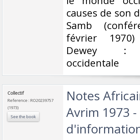
le monde occi
causes de son d
Samb (confé
février 1970) 
Dewey : 9
occidentale‎
‎Notes Africa
‎Collectif‎
Reference : RO20239757
Avrim 1973 - 
(1973)
See the book
d'informatio