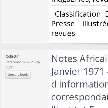
‎ Classification
Presse illustr
revues‎
‎Notes Africa
‎Collectif‎
Reference : RO20239748
Janvier 1971 
(1971)
See the book
d'informatio
corresponda