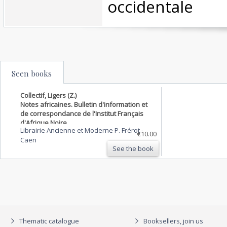
occidentale‎
Seen books
Collectif, Ligers (Z.)
Notes africaines. Bulletin d'information et
de correspondance de l'Institut Français
d'Afrique Noire.
Librairie Ancienne et Moderne P. Frérot
-
€10.00
Caen
See the book
Thematic catalogue
Booksellers, join us