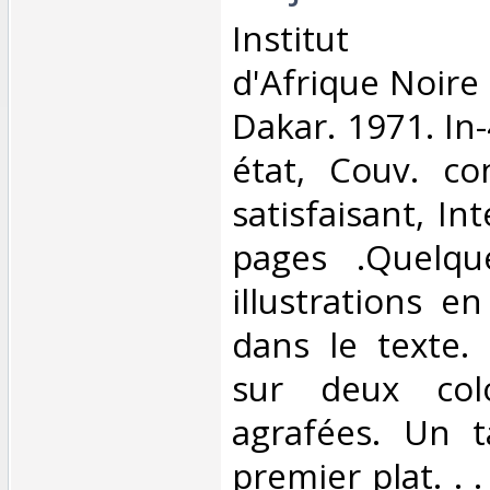
‎Institut F
d'Afrique Noire 
Dakar. 1971. In
état, Couv. co
satisfaisant, Int
pages .Quelqu
illustrations e
dans le texte.
sur deux col
agrafées. Un 
premier plat. . .