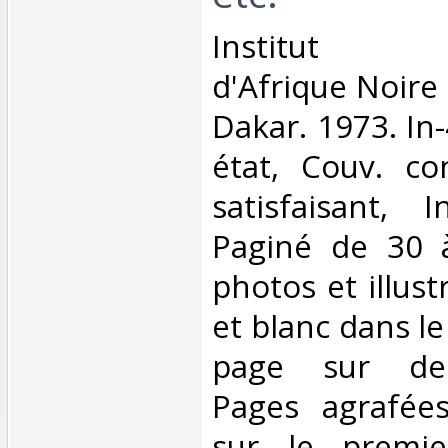
‎Institut F
d'Afrique Noire 
Dakar. 1973. In
état, Couv. co
satisfaisant, I
Paginé de 30 
photos et illust
et blanc dans le
page sur deu
Pages agrafée
sur le premie