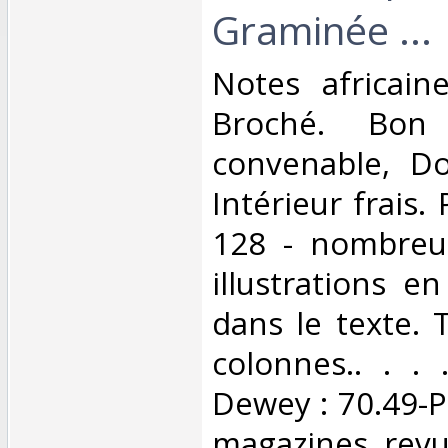
Graminée ...‎
‎Notes africain
Broché. Bon 
convenable, Dos
Intérieur frais.
128 - nombreu
illustrations e
dans le texte. 
colonnes.. . . .
Dewey : 70.49-Pr
magazines, revu