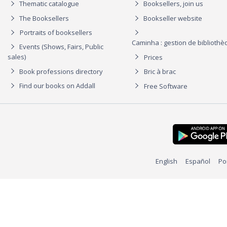
Thematic catalogue
Booksellers, join us
The Booksellers
Bookseller website
Portraits of booksellers
Caminha : gestion de biblioth
Events (Shows, Fairs, Public
sales)
Prices
Book professions directory
Bric à brac
Find our books on Addall
Free Software
English
Español
Po