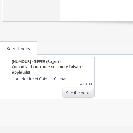
Seen books
[HUMOUR] - SIFFER (Roger) -
Quand la choucroute rit… toute l'alsace
applaudit!
Librairie Lire et Chiner
-
Colmar
€10.00
See the book