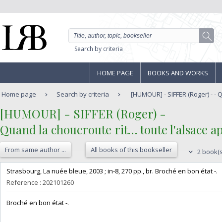
Search by criteria
HOME PAGE
BOOKS AND WORKS
Home page
Search by criteria
[HUMOUR] - SIFFER (Roger) - - 
‎[HUMOUR] - SIFFER (Roger) - ‎
‎Quand la choucroute rit… toute l'alsace app
From same author ...
All books of this bookseller
2 book(s
‎Strasbourg, La nuée bleue, 2003 ; in-8, 270 pp., br. Broché en bon état -.‎
Reference : 202101260
‎Broché en bon état -.‎