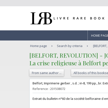
HOME PAG
Home page
Search by criteria
[BELFORT, 
‎[BELFORT, REVOLUTION] - JOA
‎La crise religieuse à Belfort p
From same author ...
All books of this bookse
‎Belfort, Imprimerie gerber , s.d. ; in-8, 199 pp., br. 
Reference : 201508072
‎Extrait du bulletin n°60 de la société belforaine d e