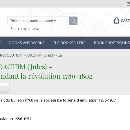
CART
Search by criteria
E
BOOKS AND WORKS
THE BOOKSELLERS
BOOK PROFESSIONS
REVOLUTION] - JOACHIM (Jules) - - La...
CHIM (Jules) - ‎
endant la révolution 1789-1802. ‎
ller
Extrait du bulletin n°60 de la société belforaine d emulation 1956-1957.‎
mulation 1956-1957.‎