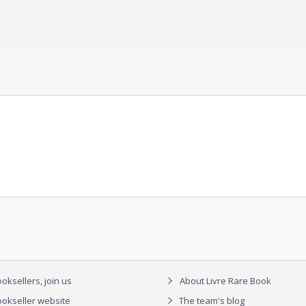
oksellers, join us
About Livre Rare Book
okseller website
The team's blog