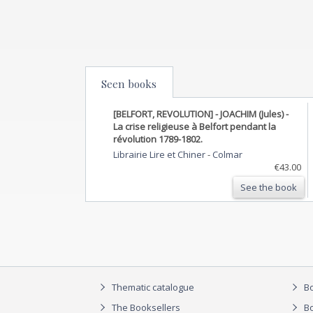
Seen books
[BELFORT, REVOLUTION] - JOACHIM (Jules) -
La crise religieuse à Belfort pendant la
révolution 1789-1802.
Librairie Lire et Chiner
-
Colmar
€43.00
See the book
Thematic catalogue
Bo
The Booksellers
Bo