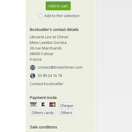
Add to cart
Add to the selection
Bookseller's contact details
Librairie Lire et Chiner
Mme Laetitia Gorska
36 rue Marchands
68000 Colmar
France
contact@lireetchiner.com
03 89 24 16 78
Contact bookseller
Payment mode
Cheque
Others cards
Others
Sale conditions