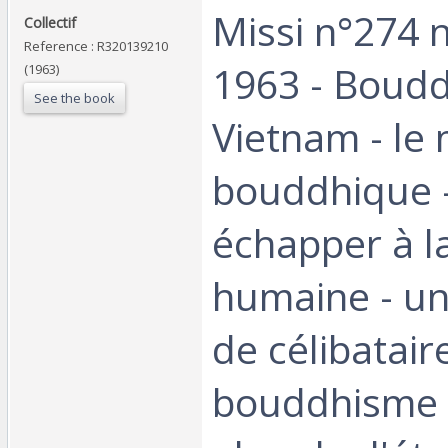
‎Missi n°274
‎Collectif‎
Reference : R320139210
1963 - Boud
(1963)
See the book
Vietnam - le
bouddhique 
échapper à l
humaine - un
de célibataire
bouddhisme 