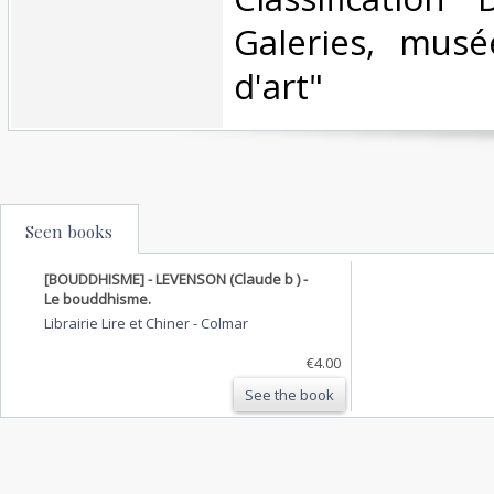
Galeries, musée
d'art"‎
Seen books
[BOUDDHISME] - LEVENSON (Claude b ) -
Le bouddhisme.
Librairie Lire et Chiner
-
Colmar
€4.00
See the book