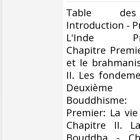
‎Table des
Introduction - P
L'Inde Préb
Chapitre Premi
et le brahmani
II. Les fondeme
Deuxième 
Bouddhisme
Premier: La vi
Chapitre II. L
Bouddha - Cha