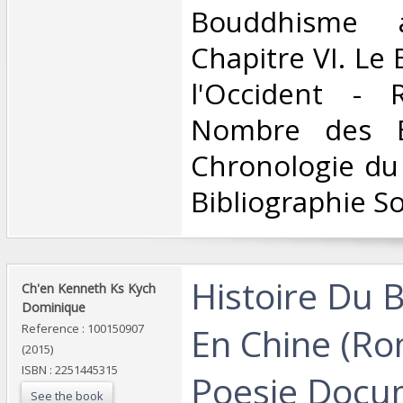
Bouddhisme 
Chapitre VI. Le
l'Occident - R
Nombre des B
Chronologie du
Bibliographie S
‎Histoire Du
‎Ch'en Kenneth Ks Kych
Dominique‎
En Chine (Ro
Reference : 100150907
(2015)
ISBN : 2251445315
Poesie Docum
See the book