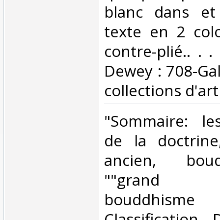
blanc dans et
texte en 2 col
contre-plié.. . .
Dewey : 708-Gal
collections d'art‎
‎"Sommaire: l
de la doctrin
ancien, bou
""grand v
bouddhisme t
Classification