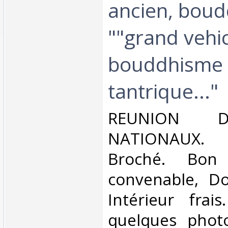
ancien, bou
""grand vehic
bouddhisme
tantrique..."‎
‎REUNION 
NATIONAUX. 
Broché. Bon 
convenable, Dos
Intérieur frai
quelques phot