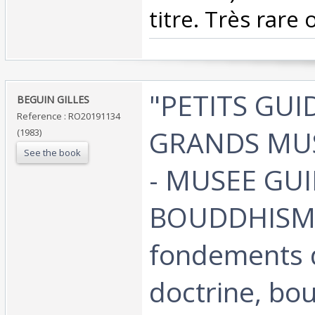
titre. Très rare 
‎"PETITS GUI
‎BEGUIN GILLES‎
Reference : RO20191134
GRANDS MUS
(1983)
See the book
- MUSEE GUI
BOUDDHISME 
fondements 
doctrine, b