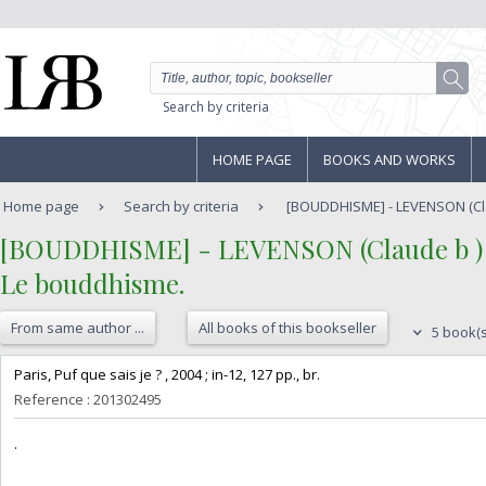
Search by criteria
HOME PAGE
BOOKS AND WORKS
Home page
Search by criteria
[BOUDDHISME] - LEVENSON (Claud
‎[BOUDDHISME] - LEVENSON (Claude b ) -
‎Le bouddhisme. ‎
From same author ...
All books of this bookseller
5 book(s
‎Paris, Puf que sais je ? , 2004 ; in-12, 127 pp., br.‎
Reference : 201302495
‎.‎