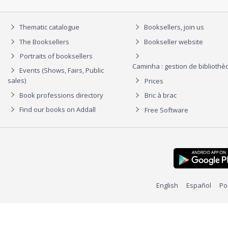
Thematic catalogue
Booksellers, join us
The Booksellers
Bookseller website
Portraits of booksellers
Caminha : gestion de biblioth
Events (Shows, Fairs, Public
sales)
Prices
Book professions directory
Bric à brac
Find our books on Addall
Free Software
English
Español
Po