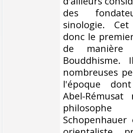
d'ailleurs cons
des fondat
sinologie. Ce
donc le premier
de manière 
Bouddhisme. I
nombreuses per
l'époque don
Abel-Rémusat 
philosop
Schopenhauer o
orientaliste p