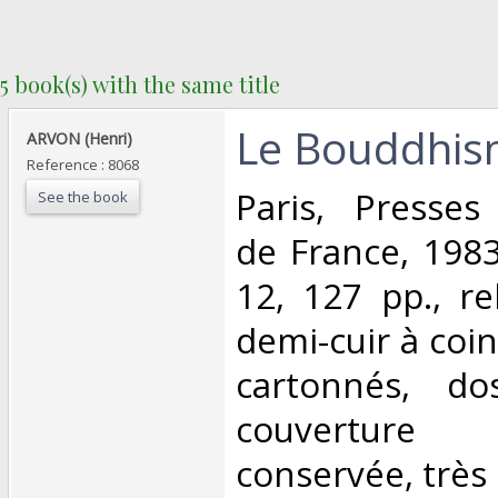
5 book(s) with the same title
‎Le Bouddhis
‎ARVON (Henri)‎
Reference : 8068
‎Paris, Presses
See the book
de France, 1983
12, 127 pp., r
demi-cuir à coin
cartonnés, do
couvertur
conservée, très 