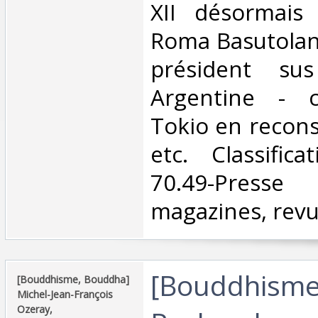
XII désormais 
Roma Basutolan
président su
Argentine - c
Tokio en recons
etc. Classific
70.49-Presse
magazines, revu
‎[Bouddhism
‎[Bouddhisme, Bouddha]
Michel-Jean-François
Ozeray, ‎