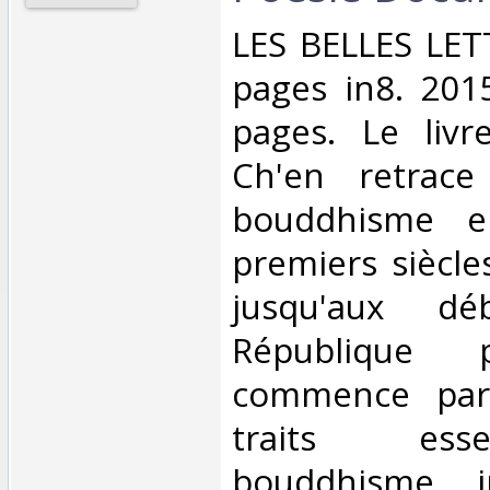
‎LES BELLES LE
pages in8. 201
pages. Le liv
Ch'en retrace 
bouddhisme e
premiers siècle
jusqu'aux d
République p
commence par
traits ess
bouddhisme i