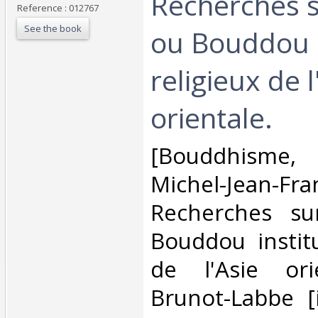
Recherches 
Reference : 012767
See the book
ou Bouddou i
religieux de l
orientale.‎
‎[Bouddhism
Michel-Jean-Fr
Recherches s
Bouddou institu
de l'Asie orie
Brunot-Labbe [