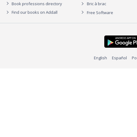
Book professions directory
Bric à brac
Find our books on Addall
Free Software
English
Español
Po