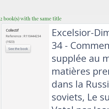
2 book(s) with the same title
‎Excelsior-D
‎Collectif‎
Reference : R110444234
34 - Commen
(1923)
See the book
supplée au 
matières pre
dans la Russ
soviets, Le s