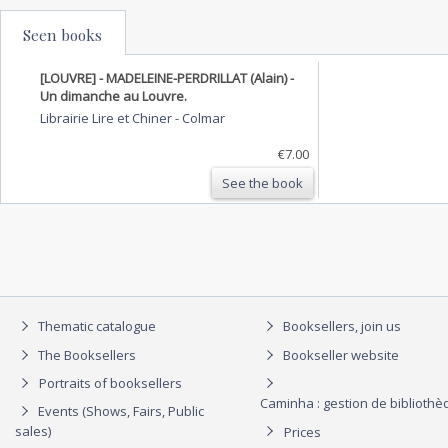
Seen books
[LOUVRE] - MADELEINE-PERDRILLAT (Alain) -
Un dimanche au Louvre.
Librairie Lire et Chiner
-
Colmar
€7.00
See the book
Thematic catalogue
Booksellers, join us
The Booksellers
Bookseller website
Portraits of booksellers
Caminha : gestion de biblioth
Events (Shows, Fairs, Public
sales)
Prices