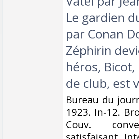
Vatel par Je
Le gardien d
par Conan Do
Zéphirin dev
héros, Bicot,
de club, est v
‎Bureau du jour
1923. In-12. Br
Couv. conve
satisfaisant, Int