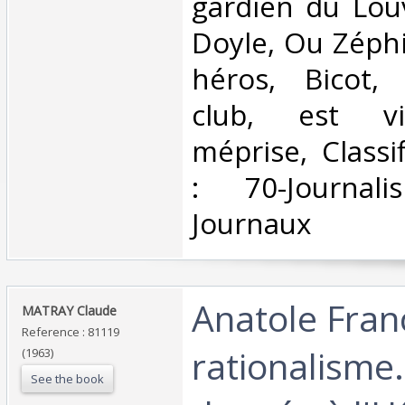
gardien du Lou
Doyle, Ou Zéphi
héros, Bicot,
club, est vi
méprise, Classi
: 70-Journali
Journaux‎
‎Anatole Fran
‎MATRAY Claude ‎
Reference : 81119
rationalisme
(1963)
See the book