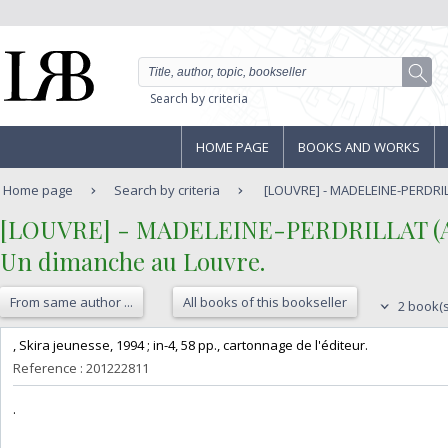
Search by criteria
HOME PAGE
BOOKS AND WORKS
Home page
Search by criteria
[LOUVRE] - MADELEINE-PERDRILLAT
‎[LOUVRE] - MADELEINE-PERDRILLAT (Ala
‎Un dimanche au Louvre. ‎
From same author ...
All books of this bookseller
2 book(s
‎, Skira jeunesse, 1994 ; in-4, 58 pp., cartonnage de l'éditeur.‎
Reference : 201222811
‎.‎