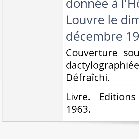
donnée à l'H
Louvre le di
décembre 196
‎Couverture so
dactylographi
Défraîchi.‎
‎Livre. Edition
1963.‎