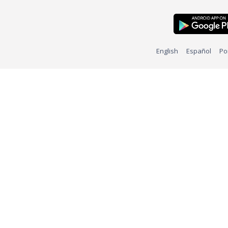
English
Español
Po