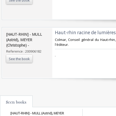
See the book
‎Haut-rhin racine de lumières. 
‎[HAUT-RHIN] - MULL
(Astrid), MEYER
‎Colmar, Conseil général du Haut-rhin,
l'éditeur.‎
(Christophe) - ‎
Reference : 200906182
‎.‎
See the book
Seen books
[HAUT-RHIN] - MULL (Astrid), MEYER