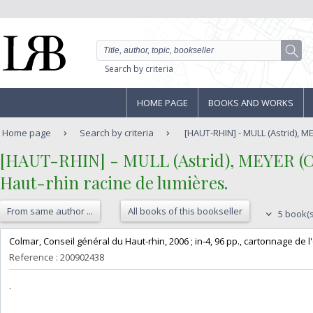
Search by criteria
HOME PAGE
BOOKS AND WORKS
Home page
Search by criteria
[HAUT-RHIN] - MULL (Astrid), ME
‎[HAUT-RHIN] - MULL (Astrid), MEYER (Ch
‎Haut-rhin racine de lumières. ‎
From same author ...
All books of this bookseller
5 book(s
‎Colmar, Conseil général du Haut-rhin, 2006 ; in-4, 96 pp., cartonnage de l'
Reference : 200902438
‎.‎