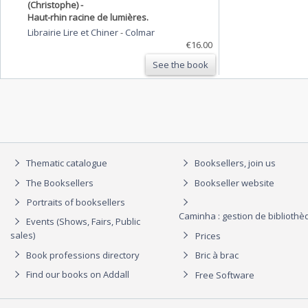
(Christophe) -
Haut-rhin racine de lumières.
Librairie Lire et Chiner
-
Colmar
€16.00
See the book
Thematic catalogue
Booksellers, join us
The Booksellers
Bookseller website
Portraits of booksellers
Caminha : gestion de biblioth
Events (Shows, Fairs, Public
sales)
Prices
Book professions directory
Bric à brac
Find our books on Addall
Free Software