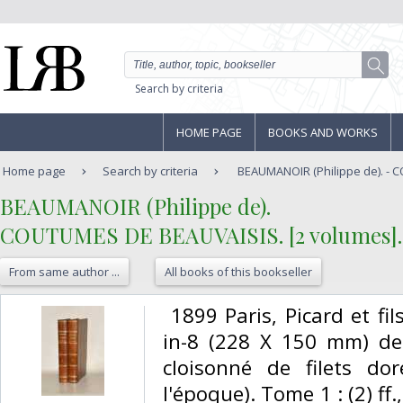
Search by criteria
HOME PAGE
BOOKS AND WORKS
Home page
Search by criteria
BEAUMANOIR (Philippe de). - 
‎BEAUMANOIR (Philippe de).‎
‎COUTUMES DE BEAUVAISIS. [2 volumes].‎
From same author ...
All books of this bookseller
‎ 1899 Paris, Picard et f
in-8 (228 X 150 mm) de
cloisonné de filets dor
l'époque). Tome 1 : (2) ff.