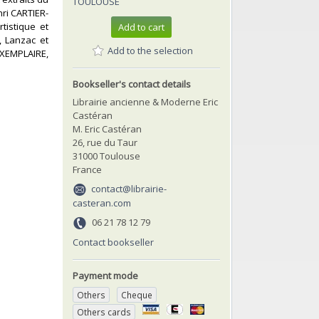
TOULOUSE
ri CARTIER-
tistique et
Add to cart
, Lanzac et
Add to the selection
EXEMPLAIRE,
Bookseller's contact details
Librairie ancienne & Moderne Eric
Castéran
M. Eric Castéran
26, rue du Taur
31000 Toulouse
France
contact@librairie-
casteran.com
06 21 78 12 79
Contact bookseller
Payment mode
Others
Cheque
Others cards