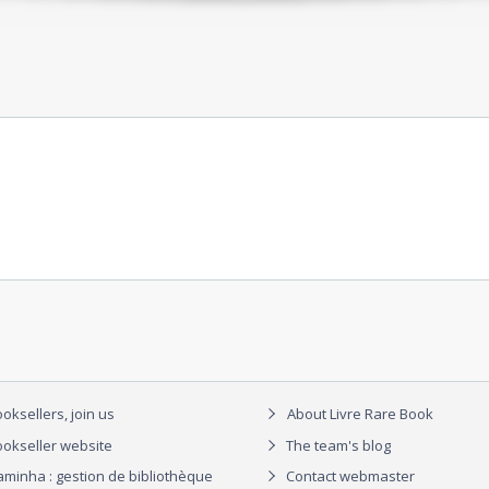
oksellers, join us
About Livre Rare Book
okseller website
The team's blog
aminha : gestion de bibliothèque
Contact webmaster