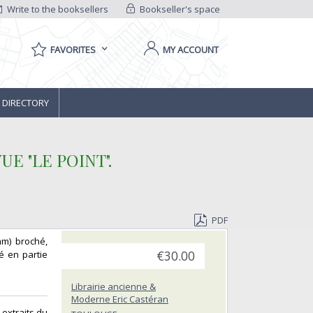
Write to the booksellers
Bookseller's space
FAVORITES
MY ACCOUNT
 DIRECTORY
E "LE POINT".‎
PDF
mm) broché,
é en partie
€30.00
Librairie ancienne &
Moderne Eric Castéran
extraits du