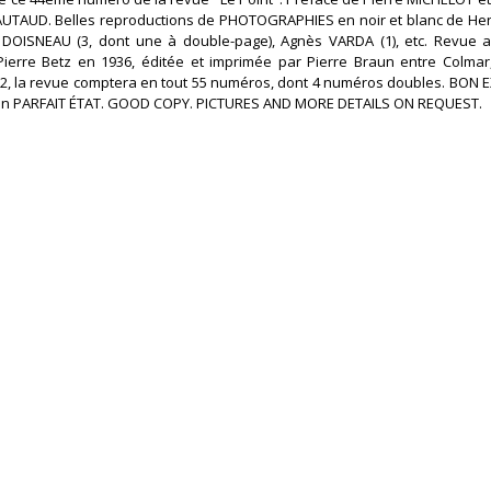
ÉAUTAUD. Belles reproductions de PHOTOGRAPHIES en noir et blanc de Hen
DOISNEAU (3, dont une à double-page), Agnès VARDA (1), etc. Revue ar
 Pierre Betz en 1936, éditée et imprimée par Pierre Braun entre Colmar
62, la revue comptera en tout 55 numéros, dont 4 numéros doubles. BON 
en PARFAIT ÉTAT. GOOD COPY. PICTURES AND MORE DETAILS ON REQUEST. ‎