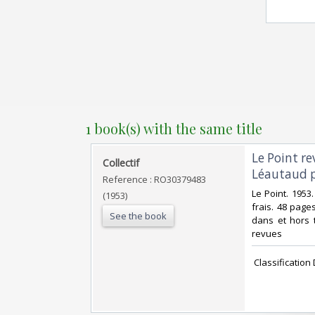
1 book(s) with the same title
‎Le Point r
‎Collectif‎
Léautaud p
Reference : RO30379483
‎Le Point. 1953
(1953)
frais. 48 page
See the book
dans et hors t
revues‎
‎ Classificatio