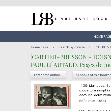
HOME PAG
Home page
Search by criteria
CARTIER-B
‎[CARTIER-BRESSON - DOISNEAU
‎PAUL LÉAUTAUD. Pages de journ
From same author ...
All books of this bookse
‎ 1953 Mulhouse, Sou
couverture rempliée 
découpé, deux infimes
Reference : 005331
‎ÉDITION ORIGINALE d