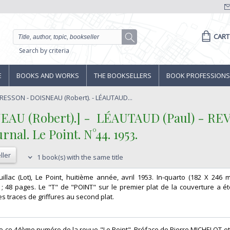
CART
Search by criteria
E
BOOKS AND WORKS
THE BOOKSELLERS
BOOK PROFESSIONS
RESSON - DOISNEAU (Robert). - LÉAUTAUD...
 (Robert).] - ‎ ‎LÉAUTAUD (Paul) - REVU
al. Le Point. N°44. 1953.‎
ller
1 book(s) with the same title
illac (Lot), Le Point, huitième année, avril 1953. In-quarto (182 X 246 
; 48 pages. Le "T" de "POINT" sur le premier plat de la couverture a ét
 traces de griffures au second plat.‎
e ce 44ème numéro de la revue "Le Point". Préface de Pierre MICHELOT et 