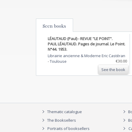
Seen books
LÉAUTAUD (Paul) - REVUE "LE POINT".
PAUL LÉAUTAUD. Pages de journal. Le Point.
N°44. 1953.
Librairie ancienne & Moderne Eric Castéran
€30.00
-
Toulouse
See the book
Thematic catalogue
Bo
The Booksellers
Bo
Portraits of booksellers
C