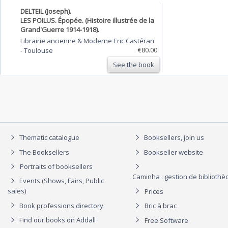
DELTEIL (Joseph).
LES POILUS. Épopée. (Histoire illustrée de la
Grand'Guerre 1914-1918).
Librairie ancienne & Moderne Eric Castéran
€80.00
-
Toulouse
See the book
Thematic catalogue
Booksellers, join us
The Booksellers
Bookseller website
Portraits of booksellers
Caminha : gestion de biblioth
Events (Shows, Fairs, Public
sales)
Prices
Book professions directory
Bric à brac
Find our books on Addall
Free Software