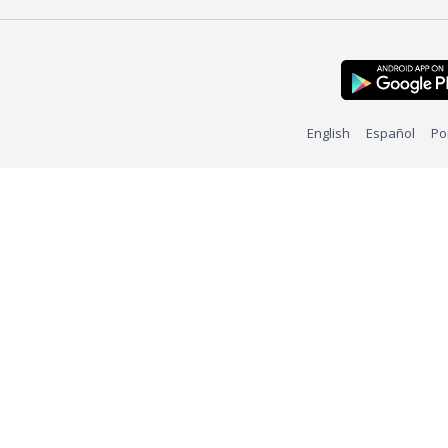
English
Español
Po