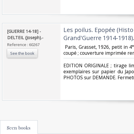
‎Les poilus. Epopée (Histoi
‎[GUERRE 14-18] -
Grand'Guerre 1914-1918).
DELTEIL (Joseph).-‎
Reference : 60267
‎ Paris, Grasset, 1926, petit in 
coupé ; couverture imprimée remp
See the book
‎EDITION ORIGINALE ; tirage li
exemplaires sur papier du Japo
PHOTOS sur DEMANDE. Fermetur
Seen books