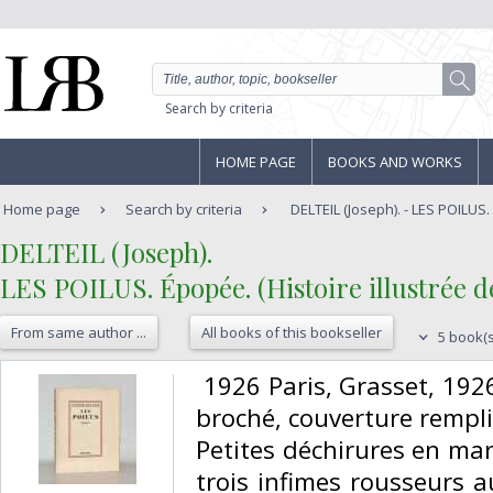
Search by criteria
HOME PAGE
BOOKS AND WORKS
Home page
Search by criteria
DELTEIL (Joseph). - LES POILUS. 
‎DELTEIL (Joseph). ‎
‎LES POILUS. Épopée. (Histoire illustrée d
From same author ...
All books of this bookseller
5 book(s
‎ 1926 Paris, Grasset, 19
broché, couverture rempliée
Petites déchirures en mar
trois infimes rousseurs a