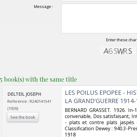
Message :
Enter these char
5 book(s) with the same title
‎LES POILUS EPOPEE - HI
‎DELTEIL JOSEPH‎
LA GRAND'GUERRE 1914-1
Reference : R240141541
(1926)
‎BERNARD GRASSET. 1926. In-12
convenable, Dos satisfaisant, I
See the book
- plats et contre plats jaspés 
Classification Dewey : 940.3-P
1918‎