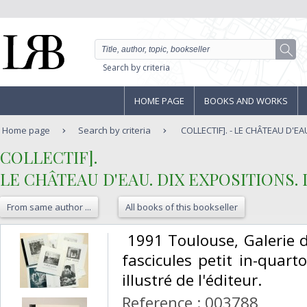
Search by criteria
HOME PAGE
BOOKS AND WORKS
Home page
Search by criteria
COLLECTIF]. - LE CHÂTEAU D'EA
‎COLLECTIF].‎
‎LE CHÂTEAU D'EAU. DIX EXPOSITIONS.
From same author ...
All books of this bookseller
‎ 1991 Toulouse, Galerie
fascicules petit in-quart
illustré de l'éditeur. ‎
Reference : 003788