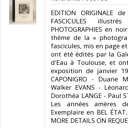
‎EDITION ORIGINALE de 
FASCICULES illust
PHOTOGRAPHIES en noir e
thème de la « photograp
fascicules, mis en page e
ont été édités par la Ga
d'Eau à Toulouse, et ont
exposition de janvier 1
CAPONIGRO - Duane MIC
Walker EVANS - Léonar
Dorothéa LANGE - Paul S
Les années amères de
Exemplaire en BEL ÉTAT
MORE DETAILS ON REQUES