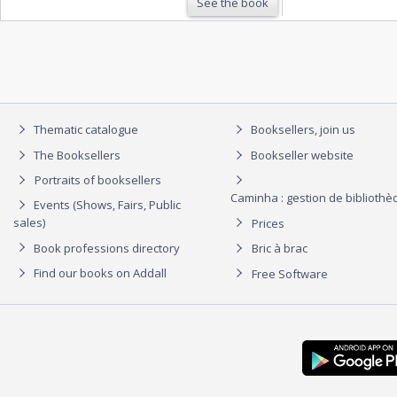
See the book
Thematic catalogue
Booksellers, join us
The Booksellers
Bookseller website
Portraits of booksellers
Caminha : gestion de biblioth
Events (Shows, Fairs, Public
sales)
Prices
Book professions directory
Bric à brac
Find our books on Addall
Free Software