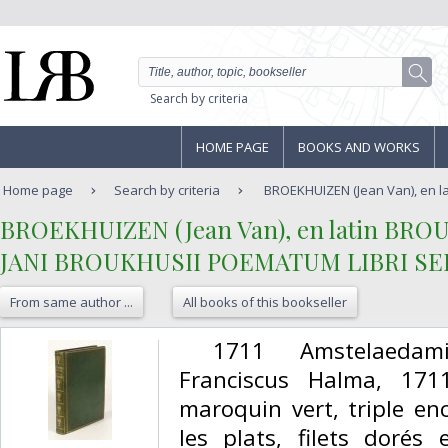
Search by criteria
HOME PAGE
BOOKS AND WORKS
Home page
Search by criteria
BROEKHUIZEN (Jean Van), en la
‎BROEKHUIZEN (Jean Van), en latin BROU
‎JANI BROUKHUSII POEMATUM LIBRI SE
From same author ...
All books of this bookseller
‎ 1711 Amstelaedami
Franciscus Halma, 171
maroquin vert, triple en
les plats, filets dorés