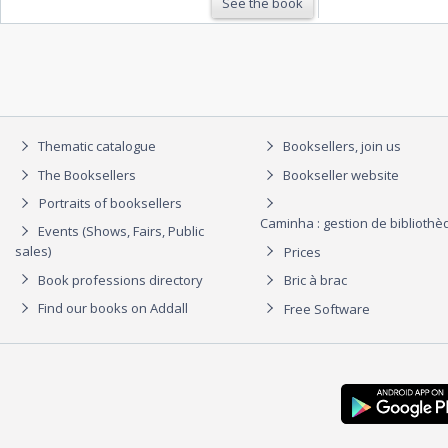
See the book
Thematic catalogue
Booksellers, join us
The Booksellers
Bookseller website
Portraits of booksellers
Caminha : gestion de biblioth
Events (Shows, Fairs, Public
sales)
Prices
Book professions directory
Bric à brac
Find our books on Addall
Free Software