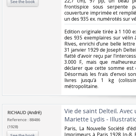
22,7 cm), 97 pp, un beau po
See the book
frontispice sous serpente p
couverture imprimée et rempliée
un des 935 ex. numérotés sur vél
‎Edition originale tirée à 1 100 
des 935 exemplaires sur vélin 
Rives, enrichi d’une belle lett
31 janvier 1929 de Joseph Delteil à
flatté d'avoir reçu par l'interce
3.000 F, mais que malheureus
déclarer que cette somme est 
Désormais les frais d'envoi so
livres jusqu'à 1 kg (coliss
métropolitaine.‎
‎Vie de saint Delteil. Avec
‎RICHAUD (André)‎
Mariette Lydis - Illustrat
Reference : 88486
(1928)
‎Paris, La Nouvelle Société d’é
Imprimeurs à Paris 1928 In-8.
See the book