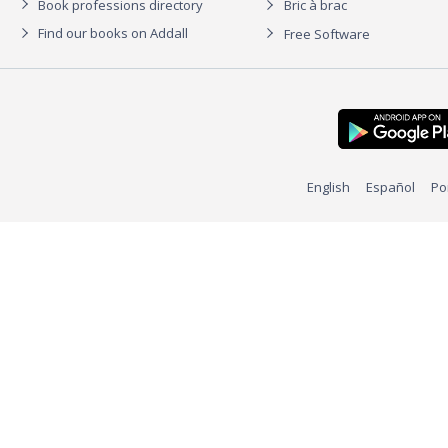
Book professions directory
Bric à brac
Find our books on Addall
Free Software
English
Español
Po