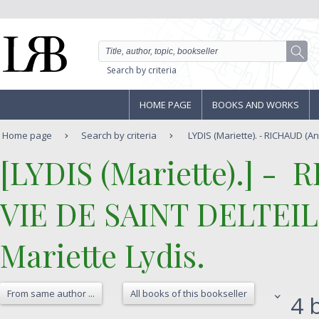
Search by criteria
HOME PAGE
BOOKS AND WORKS
Home page
Search by criteria
LYDIS (Mariette). - RICHAUD (Andr
‎[LYDIS (Mariette).] - ‎ 
‎VIE DE SAINT DELTEIL.
Mariette Lydis. ‎
From same author ...
All books of this bookseller
4 b