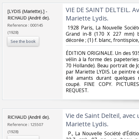
‎VIE DE SAINT DELTEIL. Av
‎[LYDIS (Mariette).] - ‎
Mariette Lydis. ‎
‎RICHAUD (André de). ‎
Reference : 000145
‎ 1928 Paris, La Nouvelle Sociét
(1928)
Grand in-8 (170 X 227 mm) b
décorée ; (1) f. blanc, frontispice,
See the book
‎ÉDITION ORIGINALE. Un des 93
vélin à la forme des papeterie
70 Hollande). Beau portrait de 
par Mariette LYDIS. Le peintre et
été amants durant quelques
coupé. FINE COPY. PICTUR
REQUEST. ‎
‎Vie de Saint Delteil, avec
‎RICHAUD (André de).‎
Mariette Lydis.‎
Reference : 125507
(1928)
‎ P., La Nouvelle Société d’Éditio