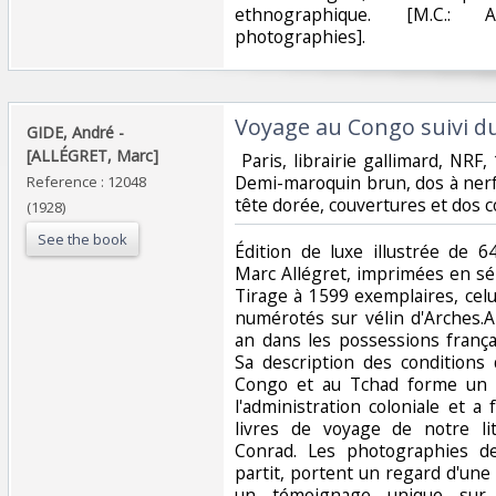
ethnographique. [M.C.: A
photographies].‎
‎Voyage au Congo suivi du
‎GIDE, André -
[ALLÉGRET, Marc]‎
‎ Paris, librairie gallimard, NRF,
Demi-maroquin brun, dos à nerfs
Reference : 12048
tête dorée, couvertures et dos c
(1928)
See the book
‎Édition de luxe illustrée de 
Marc Allégret, imprimées en sép
Tirage à 1599 exemplaires, cel
numérotés sur vélin d'Arches.
an dans les possessions françai
Sa description des conditions
Congo et au Tchad forme un vé
l'administration coloniale et a
livres de voyage de notre li
Conrad. Les photographies de
partit, portent un regard d'un
un témoignage unique sur 