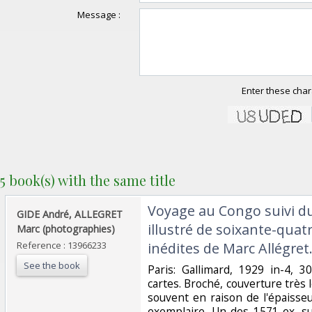
Message :
Enter these char
5 book(s) with the same title
‎Voyage au Congo suivi d
‎GIDE André, ALLEGRET
illustré de soixante-qua
Marc (photographies)‎
Reference : 13966233
inédites de Marc Allégret.
See the book
‎Paris: Gallimard, 1929 in-4, 
cartes. Broché, couverture très l
souvent en raison de l'épaiss
exemplaire. Un des 1571 ex. su