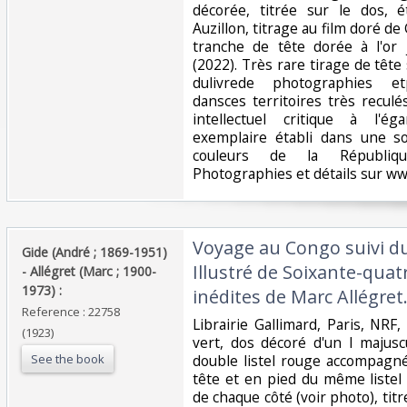
décorée, titrée sur le dos, é
Auzillon, titrage au film doré d
tranche de tête dorée à l'or 
(2022). Très rare tirage de têt
dulivrede photographies et
dansces territoires très reculé
intellectuel critique à l'ég
exemplaire établi dans une so
couleurs de la République
Photographies et détails sur www
‎Voyage au Congo suivi d
‎Gide (André ; 1869-1951)
Illustré de Soixante-qua
- Allégret (Marc ; 1900-
1973) :‎
inédites de Marc Allégret.
Reference : 22758
‎Librairie Gallimard, Paris, NRF
(1923)
vert, dos décoré d'un I majus
See the book
double listel rouge accompagn
tête et en pied du même listel 
de chaque côté (voir photo), tit