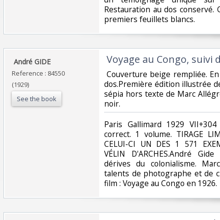
Restauration au dos conservé.
premiers feuillets blancs. ‎
‎ Voyage au Congo, suivi 
‎ André GIDE ‎
Reference : 84550
‎ Couverture beige rempliée. E
dos.Première édition illustrée 
(1929)
sépia hors texte de Marc Allégr
See the book
noir. ‎
‎Paris Gallimard 1929 VII+304
correct. 1 volume. TIRAGE L
CELUI-CI UN DES 1 571 EX
VÉLIN D'ARCHES.André Gide 
dérives du colonialisme. Mar
talents de photographe et de ci
film : Voyage au Congo en 1926. ‎