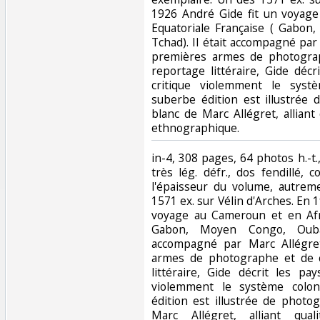
1926 André Gide fit un voyag
Equatoriale Française ( Gabo
Tchad). Il était accompagné par 
premières armes de photograp
reportage littéraire, Gide décr
critique violemment le systè
suberbe édition est illustrée
blanc de Marc Allégret, alliant
ethnographique.‎
‎in-4, 308 pages, 64 photos h.-t.
très lég. défr., dos fendillé
l'épaisseur du volume, autre
1571 ex. sur Vélin d'Arches. En 
voyage au Cameroun et en Afri
Gabon, Moyen Congo, Ouban
accompagné par Marc Allégret
armes de photographe et de c
littéraire, Gide décrit les pa
violemment le système coloni
édition est illustrée de photo
Marc Allégret, alliant qual