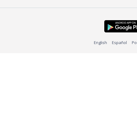
English
Español
Po