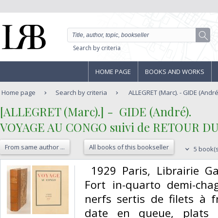
Search by criteria
HOME PAGE
BOOKS AND WORKS
Home page
Search by criteria
ALLEGRET (Marc). - GIDE (André
‎[ALLEGRET (Marc).] - ‎ ‎GIDE (André). ‎
‎VOYAGE AU CONGO suivi de RETOUR DU
From same author ...
All books of this bookseller
5 book(s
‎ 1929 Paris, Librairie G
Fort in-quarto demi-cha
nerfs sertis de filets à f
date en queue, plats 