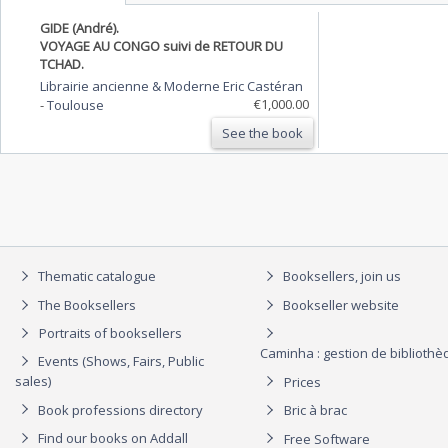
GIDE (André).
VOYAGE AU CONGO suivi de RETOUR DU
TCHAD.
Librairie ancienne & Moderne Eric Castéran
€1,000.00
-
Toulouse
See the book
Thematic catalogue
Booksellers, join us
The Booksellers
Bookseller website
Portraits of booksellers
Caminha : gestion de biblioth
Events (Shows, Fairs, Public
sales)
Prices
Book professions directory
Bric à brac
Find our books on Addall
Free Software