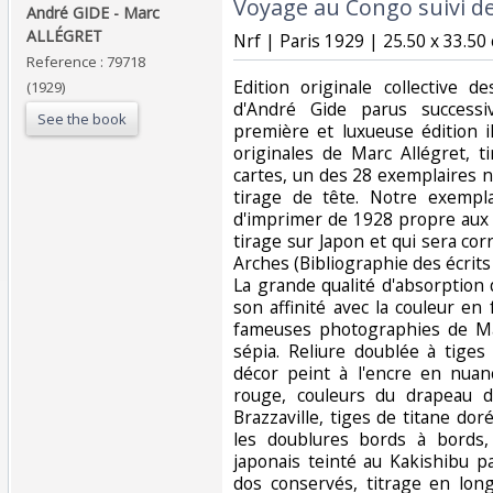
‎Voyage au Congo suivi d
‎André GIDE - Marc
ALLÉGRET‎
‎Nrf | Paris 1929 | 25.50 x 33.50 
Reference : 79718
‎Edition originale collective
(1929)
d'André Gide parus success
See the book
première et luxueuse édition 
originales de Marc Allégret, t
cartes, un des 28 exemplaires 
tirage de tête. Notre exempl
d'imprimer de 1928 propre aux
tirage sur Japon et qui sera co
Arches (Bibliographie des écrits 
La grande qualité d'absorption 
son affinité avec la couleur en 
fameuses photographies de Ma
sépia. Reliure doublée à tiges
décor peint à l'encre en nuan
rouge, couleurs du drapeau 
Brazzaville, tiges de titane do
les doublures bords à bords,
japonais teinté au Kakishibu pa
dos conservés, titrage en lon