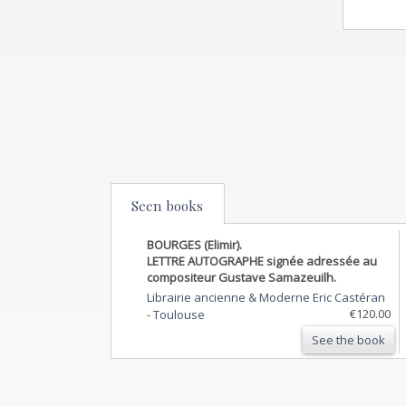
Seen books
BOURGES (Elimir).
LETTRE AUTOGRAPHE signée adressée au
compositeur Gustave Samazeuilh.
Librairie ancienne & Moderne Eric Castéran
€120.00
-
Toulouse
See the book