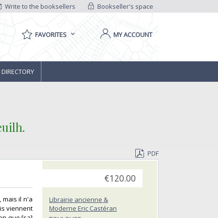
Write to the booksellers
Bookseller's space
FAVORITES
MY ACCOUNT
 DIRECTORY
ilh.‎
PDF
€120.00
 mais il n'a
Librairie ancienne &
mis viennent
Moderne Eric Castéran
ion que [sa]