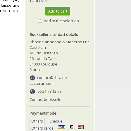
TOULOUSE
 laissé une
 FINE COPY.
Add to cart
Add to the selection
Bookseller's contact details
Librairie ancienne & Moderne Eric
Castéran
M. Eric Castéran
26, rue du Taur
31000 Toulouse
France
contact@librairie-
casteran.com
06 21 78 12 79
Contact bookseller
Payment mode
Others
Cheque
Others cards