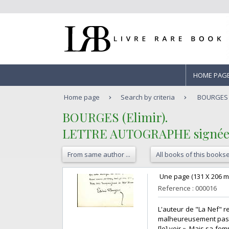
HOME PAG
Home page
Search by criteria
BOURGES (
‎BOURGES (Elimir). ‎
‎LETTRE AUTOGRAPHE signée a
From same author ...
All books of this bookse
‎ Une page (131 X 206 mm
Reference : 000016
‎L'auteur de "La Nef" r
malheureusement pas pu
[le] voir ». Mais sa fe