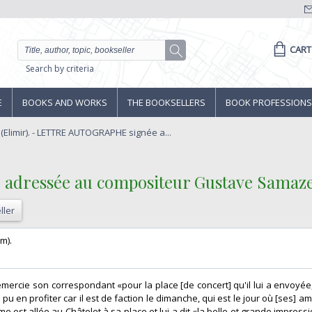
CART
Search by criteria
E
BOOKS AND WORKS
THE BOOKSELLERS
BOOK PROFESSIONS
Elimir). - LETTRE AUTOGRAPHE signée a...
dressée au compositeur Gustave Samazeu
ller
).‎
emercie son correspondant «pour la place [de concert] qu'il lui a envoyée,
 en profiter car il est de faction le dimanche, qui est le jour où [ses] a
mme est allée au Châtelet à sa place et lui a dit «la belle et grande impress