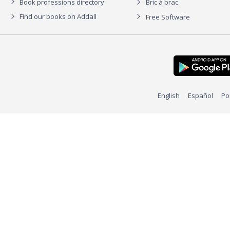
Book professions directory
Bric à brac
Find our books on Addall
Free Software
English
Español
Po