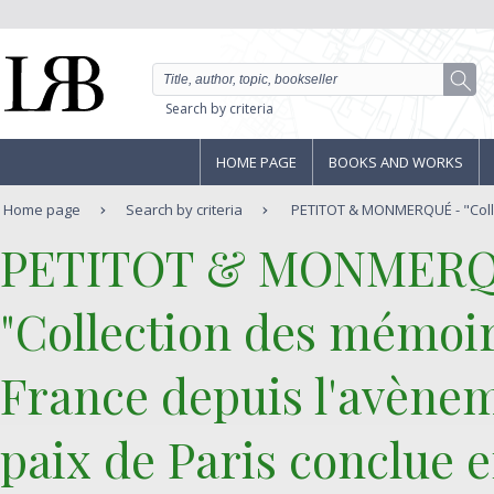
Search by criteria
HOME PAGE
BOOKS AND WORKS
Home page
Search by criteria
PETITOT & MONMERQUÉ - "Colle
‎PETITOT & MONMERQ
‎"Collection des mémoire
France depuis l'avènem
paix de Paris conclue e