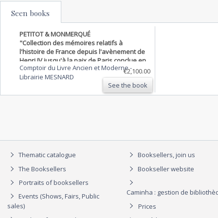
Seen books
PETITOT & MONMERQUÉ
"Collection des mémoires relatifs à
l'histoire de France depuis l'avènement de
Henri IV jusqu'à la paix de Paris conclue en
Comptoir du Livre Ancien et Moderne -
1763 ; avec des notices sur chaque auteur,
€2,100.00
Librairie MESNARD
et des observations sur chaque ouvrage.
See the book
Paris. Foucal…
Thematic catalogue
Booksellers, join us
The Booksellers
Bookseller website
Portraits of booksellers
Caminha : gestion de biblioth
Events (Shows, Fairs, Public
sales)
Prices