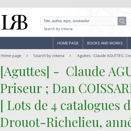
Search by criteria
HOME PAGE
BOOKS AND WORKS
Home page
Search by criteria
Aguttes - Claude AGUTTES, Comm
‎[Aguttes] - ‎ ‎Claude
Priseur ; Dan COISSARD
‎[ Lots de 4 catalogues 
Drouot-Richelieu, anné