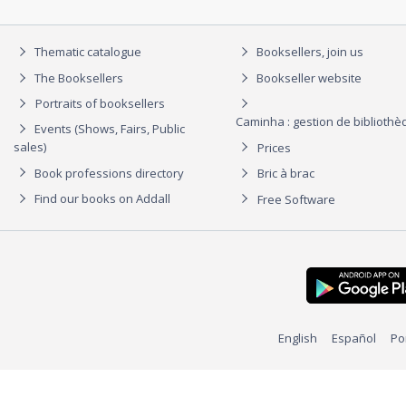
Thematic catalogue
Booksellers, join us
The Booksellers
Bookseller website
Portraits of booksellers
Caminha : gestion de biblioth
Events (Shows, Fairs, Public
sales)
Prices
Book professions directory
Bric à brac
Find our books on Addall
Free Software
English
Español
Po