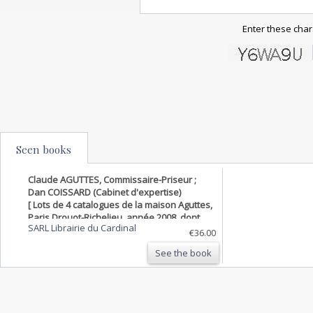
Enter these char
Seen books
Claude AGUTTES, Commissaire-Priseur ;
Dan COISSARD (Cabinet d'expertise)
[ Lots de 4 catalogues de la maison Aguttes,
Paris Drouot-Richelieu, année 2008, dont
SARL Librairie du Cardinal
peintres orientalistes, impressionnistes et
€36.00
école russe ] Les peintres de la réalité
See the book
poétique (provenant d'une collection
suisse), Pe…