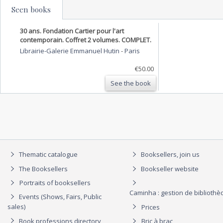
Seen books
30 ans. Fondation Cartier pour l'art
contemporain. Coffret 2 volumes. COMPLET.
Librairie-Galerie Emmanuel Hutin
-
Paris
€50.00
See the book
Thematic catalogue
Booksellers, join us
The Booksellers
Bookseller website
Portraits of booksellers
Caminha : gestion de biblioth
Events (Shows, Fairs, Public
sales)
Prices
Book professions directory
Bric à brac