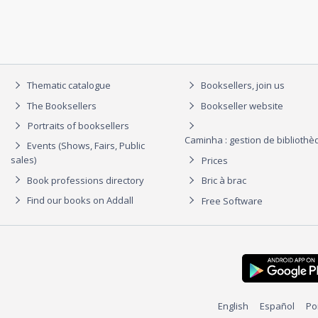
Thematic catalogue
Booksellers, join us
The Booksellers
Bookseller website
Portraits of booksellers
Caminha : gestion de biblioth
Events (Shows, Fairs, Public
sales)
Prices
Book professions directory
Bric à brac
Find our books on Addall
Free Software
English
Español
Po