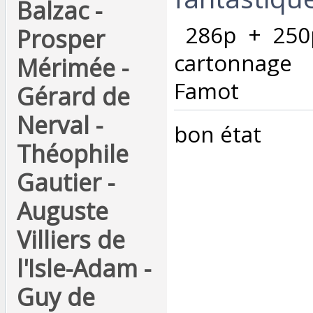
Balzac -
‎ 286p + 250
Prosper
cartonnage 
Mérimée -
Famot ‎
Gérard de
Nerval -
‎bon état ‎
Théophile
Gautier -
Auguste
Villiers de
l'Isle-Adam -
Guy de