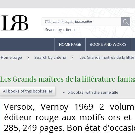
Search by criteria
HOME PAGE
BOOKS AND WORKS
Home page
Search by criteria
Les Grands maîtres de la litté
‎Les Grands maîtres de la littérature fantas
All books of this bookseller
5 book(s) with the same title
‎Versoix, Vernoy 1969 2 volum
éditeur rouge aux motifs ors et 
285, 249 pages. Bon état d’occasio