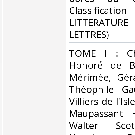
Classificatio
LITTERATU
LETTRES)‎
‎TOME I : Ch
Honoré de Ba
Mérimée, Gér
Théophile Ga
Villiers de l'I
Maupassant
Walter Scot