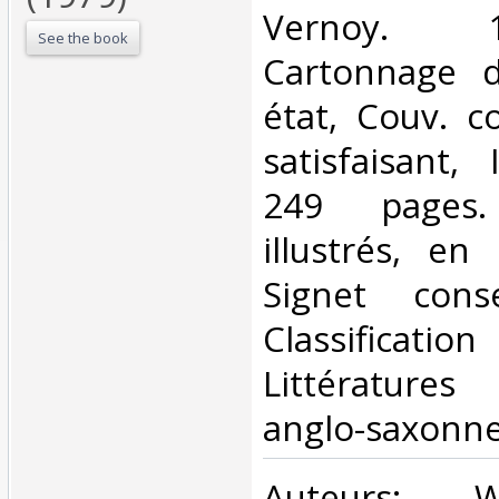
‎Vernoy. 
See the book
Cartonnage d
état, Couv. c
satisfaisant, 
249 pages. 
illustrés, en
Signet cons
Classificatio
Littérature
anglo-saxonne
‎Auteurs: W