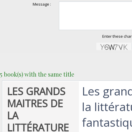
Message :
Enter these char
5 book(s) with the same title
‎Les gran
‎LES GRANDS
MAITRES DE
la littéra
LA
fantasti
LITTÉRATURE