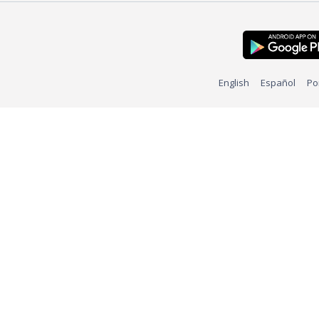
English
Español
Po