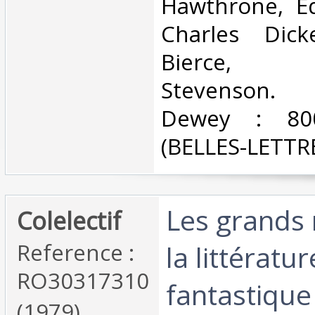
Hawthrone, Ed
Charles Dic
Bierce, R
Stevenson. C
Dewey : 800
(BELLES-LETTRE
‎Les grands
‎Colelectif‎
Reference :
la littératur
RO30317310
fantastique 
(1979)