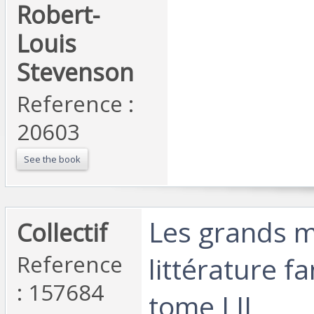
Robert-
Louis
Stevenson‎
Reference :
20603
See the book
‎Les grands m
‎Collectif‎
Reference
littérature f
: 157684
tome I II‎