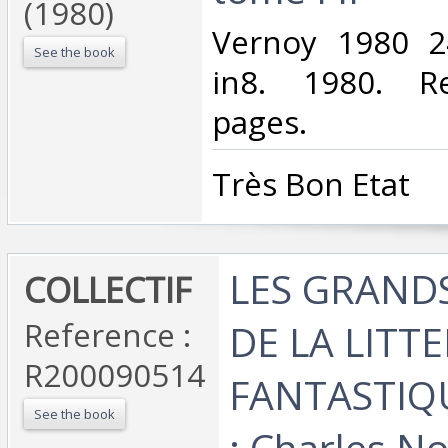
(1980)
‎Vernoy 1980 
See the book
in8. 1980. Re
pages.‎
‎Très Bon Etat‎
‎LES GRAND
‎COLLECTIF‎
Reference :
DE LA LITT
R200090514
FANTASTIQU
See the book
: Charles No