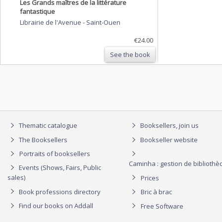
Les Grands maîtres de la littérature
fantastique
Librairie de l'Avenue
-
Saint-Ouen
€24.00
See the book
Thematic catalogue
Booksellers, join us
The Booksellers
Bookseller website
Portraits of booksellers
Caminha : gestion de biblioth
Events (Shows, Fairs, Public
sales)
Prices
Book professions directory
Bric à brac
Find our books on Addall
Free Software