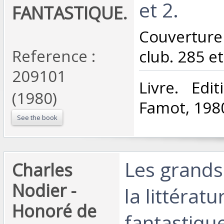
et 2.‎
FANTASTIQUE.
‎Couverture
Reference :
club. 285 et
209101
‎Livre. Ed
(1980)
Famot, 1980
See the book
‎Les grand
‎Charles
Nodier -
la littératu
Honoré de
fantastique