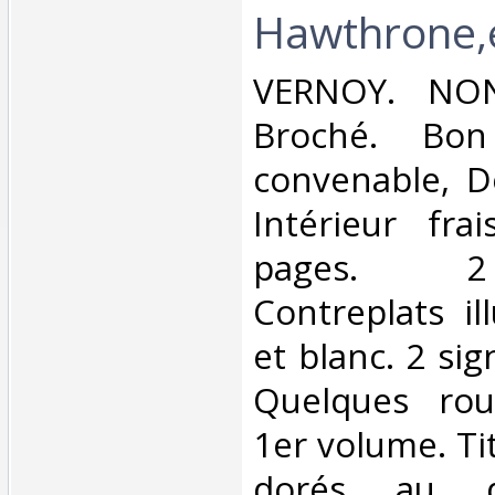
Hawthrone,e
‎VERNOY. NO
Broché. Bon
convenable, Do
Intérieur fr
pages. 2
Contreplats il
et blanc. 2 si
Quelques rou
1er volume. Ti
dorés au 