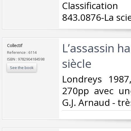
Classificat
843.0876-La scie
‎L’assassin h
‎Collectif‎
Reference : 6114
siècle‎
ISBN : 9782904184598
See the book
‎Londreys 1987
270pp avec un
G.J. Arnaud - trè