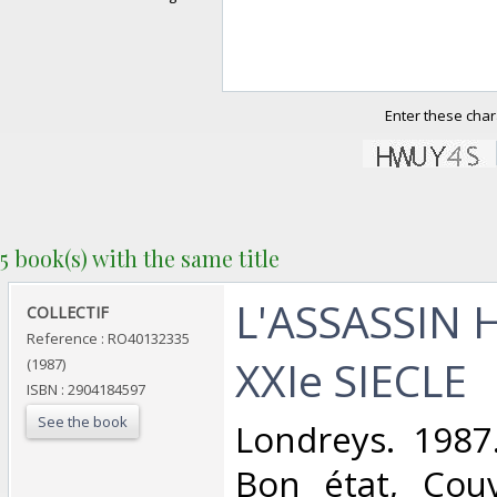
Enter these char
5 book(s) with the same title
‎L'ASSASSIN 
‎COLLECTIF‎
Reference : RO40132335
XXIe SIECLE‎
(1987)
ISBN : 2904184597
See the book
‎Londreys. 1987
Bon état, Couv