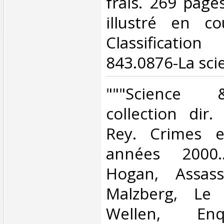
frais. 269 page
illustré en co
Classificat
843.0876-La scie
‎"""Science 
collection dir.
Rey. Crimes e
années 2000.
Hogan, Assass
Malzberg, Le 
Wellen, Enque