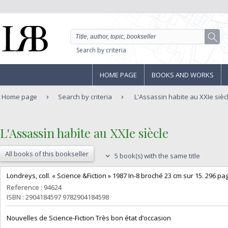
Search by criteria
HOME PAGE
BOOKS AND WORKS
Home page
Search by criteria
L'Assassin habite au XXIe sièc
‎L'Assassin habite au XXIe siècle‎
All books of this bookseller
5 book(s) with the same title
‎Londreys, coll. « Science &Fiction » 1987 In-8 broché 23 cm sur 15. 296 pa
Reference : 94624
ISBN : 2904184597 9782904184598
‎Nouvelles de Science-Fiction Très bon état d’occasion ‎