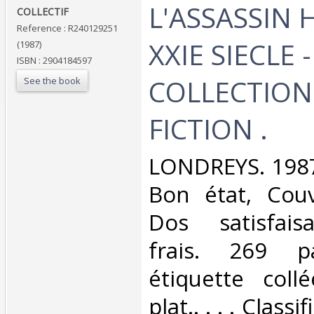
‎L'ASSASSIN 
‎COLLECTIF‎
Reference : R240129251
XXIE SIECLE -
(1987)
ISBN : 2904184597
COLLECTION
See the book
FICTION .‎
‎LONDREYS. 1987
Bon état, Couv
Dos satisfaisa
frais. 269 
étiquette coll
plat.. . . . Class