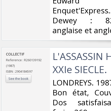
Edward 
Enquet'Express..
Dewey : 820-
anglaise et ang
‎L'ASSASSIN 
‎COLLECTIF‎
Reference : R260139192
XXIe SIECLE.‎
(1987)
ISBN : 2904184597
See the book
‎LONDREYS. 1987
Bon état, Couv
Dos satisfaisa