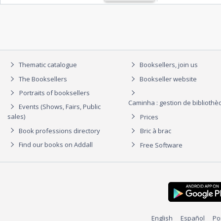
Thematic catalogue
Booksellers, join us
The Booksellers
Bookseller website
Portraits of booksellers
Caminha : gestion de biblioth
Events (Shows, Fairs, Public
sales)
Prices
Book professions directory
Bric à brac
Find our books on Addall
Free Software
English
Español
Po