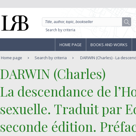
Search by criteria
HOME PAGE
BOOKS AND WORKS
Home page
Search by criteria
DARWIN (Charles) - La descend
‎DARWIN (Charles)‎
‎La descendance de l’H
sexuelle. Traduit par 
seconde édition. Préfac