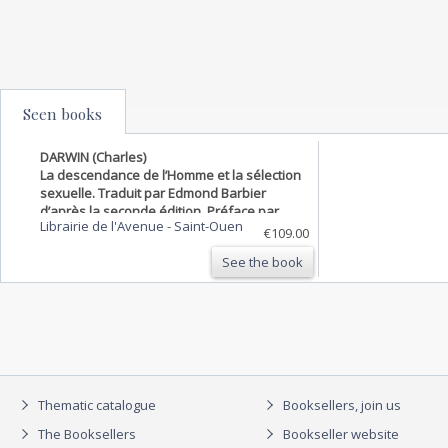
Seen books
DARWIN (Charles)
La descendance de l’Homme et la sélection
sexuelle. Traduit par Edmond Barbier
d’après la seconde édition. Préface par
Librairie de l'Avenue
-
Saint-Ouen
Carl Vogt. édition définitive.
€109.00
See the book
Thematic catalogue
Booksellers, join us
The Booksellers
Bookseller website