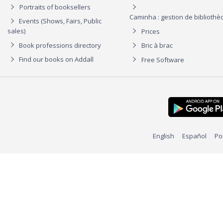
Portraits of booksellers
Caminha : gestion de biblioth
Events (Shows, Fairs, Public
sales)
Prices
Book professions directory
Bric à brac
Find our books on Addall
Free Software
English
Español
Po