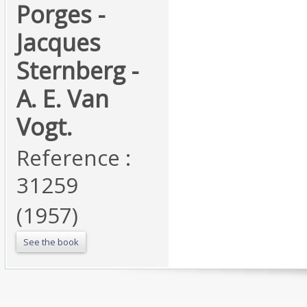
Porges -
Jacques
Sternberg -
A. E. Van
Vogt.‎
Reference :
31259
(1957)
See the book