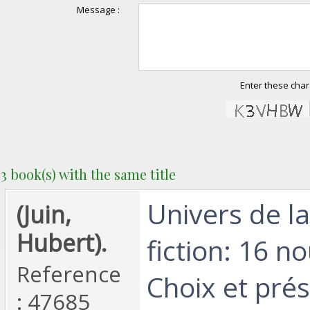
Message :
Enter these char
3 book(s) with the same title
‎Univers de l
‎(Juin,
Hubert).‎
fiction: 16 no
Reference
Choix et pré
: 47685