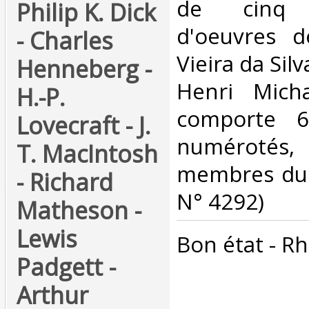
de cinq r
Philip K. Dick
d'oeuvres 
- Charles
Vieira da Silv
Henneberg -
Henri Micha
H.-P.
comporte 6
Lovecraft - J.
numérotés,
T. MacIntosh
membres du c
- Richard
N° 4292)‎
Matheson -
Lewis
‎Bon état - R
Padgett -
Arthur