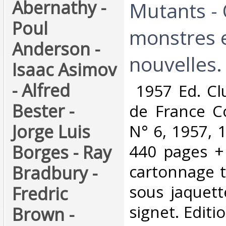
Abernathy -
Mutants -
Poul
monstres e
Anderson -
nouvelles.‎
Isaac Asimov
- Alfred
‎ 1957 Ed. Cl
Bester -
de France Co
Jorge Luis
N° 6, 1957, 
Borges - Ray
440 pages + 
cartonnage to
Bradbury -
sous jaquett
Fredric
signet. Edit
Brown -